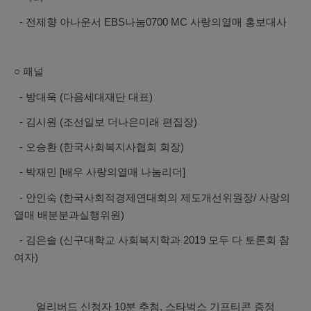
- 전제향 아나운서 EBS나눔0700 MC 사랑의열매 홍보대사
○ 패널
- 방대욱 (다음세대재단 대표)
- 김시원 (조선일보 더나은미래 편집장)
- 오승환 (한국사회복지사협회 회장)
- 박재민 [배우 사랑의열매 나눔리더]
- 안인숙 (한국사회적경제연대회의 제도개선위원장/ 사랑의
열매 배분분과실행위원)
- 김은솔 (신구대학교 사회복지학과 2019 모두 다 토론회 참
여자)
얼리버드 신청자
10
분 추첨
,
스타벅스 기프티콘 증정