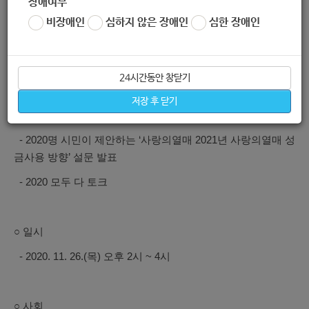
장애여부
희망이 될 수 있도록
비장애인
심하지 않은 장애인
심한 장애인
관심과 참여를 부탁드립니다
24시간동안 창닫기
○ 프로그램
저장 후 닫기
- 2019 모두 다 토론회 시민제안, 이렇게 반영되고 있습니다
- 2020명 시민이 제안하는 ‘사랑의열매 2021년 사랑의열매 성
금사용 방향’ 설문 발표
- 2020 모두 다 토크
○ 일시
- 2020. 11. 26.(목) 오후 2시 ~ 4시
○ 사회