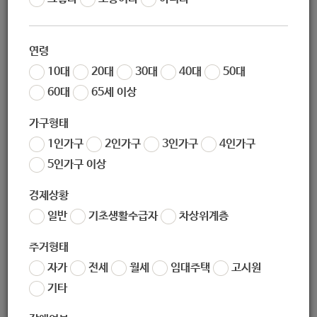
작성일
2020-11-20 09:44
조회
5788
연령
10대
20대
30대
40대
50대
60대
65세 이상
소중한 기부금 사용방향을 시민과 함께!
가구형태
사랑의열매 2020 모두 다 토론회
1인가구
2인가구
3인가구
4인가구
5인가구 이상
경제상황
2020년 한해 동안 모아주신 성금이 더 잘 쓰일 수 있도록
일반
기초생활수급자
차상위계층
기부자, 배분참여단체, 사회복지유관기관, 시민사회단체와
주거형태
나눔을 실천하는 시민들의 목소리를 듣습니다
자가
전세
월세
임대주택
고시원
모아주신 성금이 시민의 뜻에 더 가깝게
기타
우리사회 손길이 닿지 않는 곳에