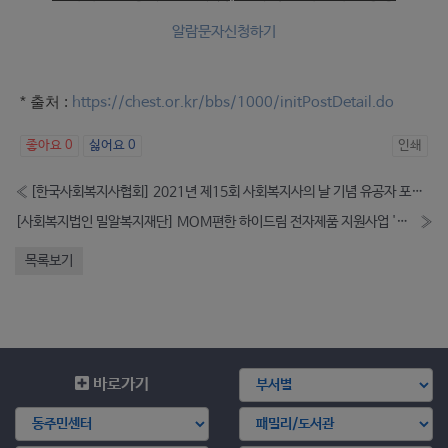
알람문자신청하기
* 출처 :
https://chest.or.kr/bbs/1000/initPostDetail.do
좋아요
0
싫어요
0
인쇄
«
[한국사회복지사협회] 2021년 제15회 사회복지사의 날 기념 유공자 포상계획 (-11.25)
[사회복지법인 밀알복지재단] MOM편한 하이드림 전자제품 지원사업 '워킹맘 지원사업' 대상자 모집 (-11.30)
»
목록보기
바로가기