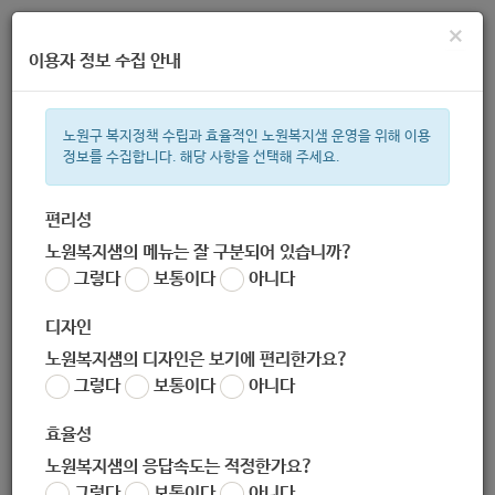
×
이용자 정보 수집 안내
노원구 복지정책 수립과 효율적인 노원복지샘 운영을 위해 이용
정보를 수집합니다. 해당 사항을 선택해 주세요.
주간 인기검색어
복지관
지원금
이용시설
ìº
성민복지관
임산부
쉼터
체
편리성
노원복지샘의 메뉴는 잘 구분되어 있습니까?
한눈으로 보는 복지 정보
그렇다
보통이다
아니다
디자인
노원복지샘의 디자인은 보기에 편리한가요?
그렇다
보통이다
아니다
[사랑의열매] -온라인 참여 신청- 소중한 기부금 사용 방향을 시
민과 함께! 2020 모두 다 토론회 (11.26)
효율성
작성자
노원복지샘의 응답속도는 적정한가요?
노원 복지샘
그렇다
보통이다
아니다