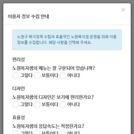
×
이용자 정보 수집 안내
노원구 복지정책 수립과 효율적인 노원복지샘 운영을 위해 이용
정보를 수집합니다. 해당 사항을 선택해 주세요.
주간 인기검색어
복지관
지원금
ìº
이용시설
성민복지관
상이군
임산부
편리성
노원복지샘의 메뉴는 잘 구분되어 있습니까?
한눈으로 보는 복지 정보
그렇다
보통이다
아니다
디자인
노원복지샘의 디자인은 보기에 편리한가요?
그렇다
보통이다
아니다
[KT&G복지재단] 2020년 12월 상상펀드의료비지원사업 신청
안내 (-11.20)
효율성
작성자
노원복지샘의 응답속도는 적정한가요?
노원 복지샘
그렇다
보통이다
아니다