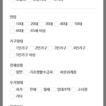
작성일
2020-11-13 10:10
조회
5612
연령
10대
20대
30대
40대
50대
60대
65세 이상
* 출처 :
http://www.ktngwelfare.org/business/fund
가구형태
1인가구
2인가구
3인가구
4인가구
5인가구 이상
경제상황
좋아요
0
싫어요
0
인쇄
일반
기초생활수급자
차상위계층
«
[KT&G복지재단] 2020년 12월 캥거루의료비지원(성인) 신청 안내 (-11.20)
주거형태
[KT&G복지재단] 2020년 12월 행복가정학습지원사업 신청 안내 (-11.20)
»
자가
전세
월세
임대주택
고시원
목록보기
기타