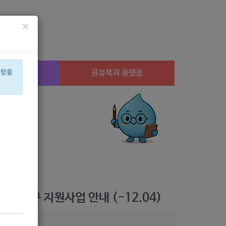
×
시설찾기
공유복지 플랫폼
사항을
교육
상계1
임산부
체육
심리
휠체어
안부
집단
수당
í©ê²©
조기구 지원사업 안내 (-12.04)
9