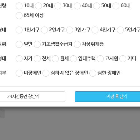
연령
10대
20대
30대
40대
50대
60대
65세 이상
형태
1인가구
2인가구
3인가구
4인가구
5인가구
처 :
https://purme.org/archives/business/41620
상황
일반
기초생활수급자
차상위계층
형태
자가
전세
월세
임대주택
고시원
기타
아요
0
싫어요
0
여부
비장애인
심하지 않은 장애인
심한 장애인
0201102_061148.hwp
24시간동안 창닫기
저장 후 닫기
[사회복지법인 아이들과미래재단] 한국전기안전공사 전기기기 사고·화상 아동 치료 지원 '미리야 힘내' 사업 대상자 모집 안내 (-11.19)
기