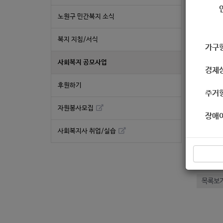
노원구 민간복지 소식
복지 지침/서식
가구
* 출
사회복지 공모사업
경제
후원하기
주거
자원봉사모집
좋
장애
사회복지사 취업/실습
2
«
목록보