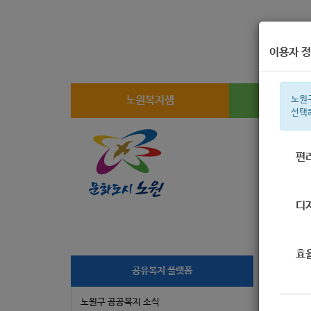
이용자 정
노원복지샘
복지
노원
선택
편
주간 인기검
디
효
[
공유복지 플랫폼
노원구 공공복지 소식
작성