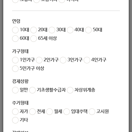
작성일
2020-11-10 09:10
조회
5616
연령
10대
20대
30대
40대
50대
2020년 한국전기안전공사 전기기기
60대
65세 이상
사고·화상 아동 치료지원
'미리야 힘내' 사업 대상자 모집 안내
가구형태
1인가구
2인가구
3인가구
4인가구
5인가구 이상
한국전기안전공사가 후원하고 사회복지법인 아이들과미래재
경제상황
단이 함께하는
“
미리야 힘내
”
사업은 고액의 화상 의료비로 인
일반
기초생활수급자
차상위계층
해 적절한 치료를 받지 못하는 어려움을 겪고 있는 만
18
세 이
하의 아동을 대상으로 전기기기 관련 사고 및 화상 치료비를
주거형태
지원하는 사업입니다
.
본 사업의 대상자를 다음과 같이 모집하
자가
전세
월세
임대주택
고시원
오니 많은 관심과 참여 부탁드립니다
.
기타