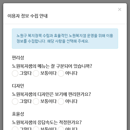
×
이용자 정보 수집 안내
노원구 복지정책 수립과 효율적인 노원복지샘 운영을 위해 이용
정보를 수집합니다. 해당 사항을 선택해 주세요.
주간 인기검색어
복지관
지원금
이용시설
ìº
성민복지관
쉼터
임산부
월
편리성
노원복지샘의 메뉴는 잘 구분되어 있습니까?
한눈으로 보는 복지 정보
그렇다
보통이다
아니다
디자인
노원복지샘의 디자인은 보기에 편리한가요?
그렇다
보통이다
아니다
[사회복지법인 아이들과미래재단] 한국전기안전공사 전기기기 사
고·화상 아동 치료 지원 '미리야 힘내' 사업 대상자 모집 안내
효율성
(-11.19)
노원복지샘의 응답속도는 적정한가요?
작성자
노원 복지샘
그렇다
보통이다
아니다