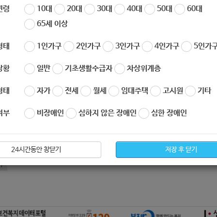
연령
10대
20대
30대
40대
50대
60대
자
노원 복지샘
작성일
2020-11-06 09:56
조회
569
65세 이상
형태
1인가구
2인가구
3인가구
4인가구
5인가구
처 :
http://www.15445077.net/counsel/contest_view.html
상황
일반
기초생활수급자
차상위계층
형태
자가
전세
월세
임대주택
고시원
기타
여부
비장애인
심하지 않은 장애인
심한 장애인
아요
0
싫어요
0
미팅] 파도손과 함께 하는 정신장애인 토크쇼 (-11.13)
24시간동안 창닫기
저장 후 닫기
기