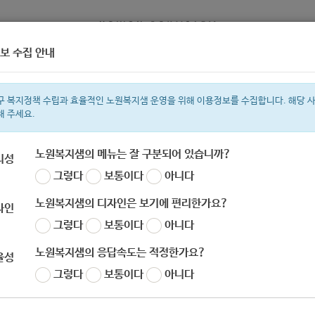
보 수집 안내
정보
복지서비스 신청
복지
구 복지정책 수립과 효율적인 노원복지샘 운영을 위해 이용정보를 수집합니다. 해당 
해 주세요.
노원복지샘의 메뉴는 잘 구분되어 있습니까?
리성
그렇다
보통이다
아니다
색어
지원금
복지관
이용시설
성민복지관
ìº
쉼터
월세
í©ê²©
노원복지샘의 디자인은 보기에 편리한가요?
자인
그렇다
보통이다
아니다
노원복지샘의 응답속도는 적정한가요?
율성
서울시협동조합지원센터] 2020년 2차 자치구 공
그렇다
보통이다
아니다
 (-11.12)