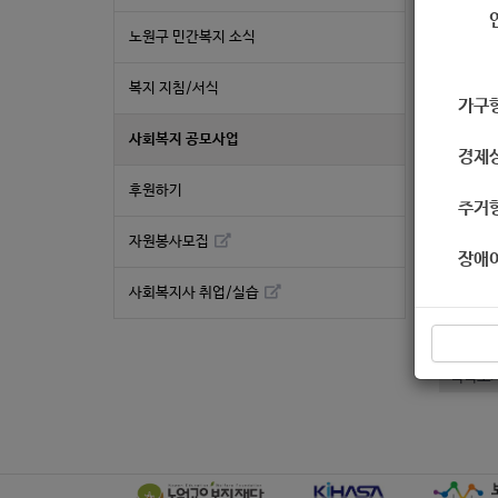
작성
노원구 민간복지 소식
복지 지침/서식
가구
* 출
사회복지 공모사업
경제
후원하기
주거
자원봉사모집
장애
좋
사회복지사 취업/실습
«
[타운홀
목록보