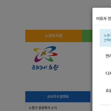
이용자 정
노원복지샘
복지
노원
선택
편
주간 인기검
디
효
[
공유복지 플랫폼
교육
노원구 공공복지 소식