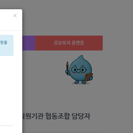
×
시설찾기
공유복지 플랫폼
사항을
임산부
체육
휠체어
2022
심리
교육
후원
상계1
미용
은둔
무원 및 지원기관 협동조합 담당자