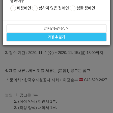
장애여부
비장애인
심하지 않은 장애인
심한 장애인
2. 접수처 : (34350) 대전광역시 대덕구 신탄진로 200, 한국수
자원공사 경영혁신실
* 접수 기간 내 등기 우편으로 접수되는 서류에 한해 인정 (방
24시간동안 창닫기
문 접수 불가)
저장 후 닫기
3. 접수 기간 : 2020. 11. 4.(수) ~ 2020. 11. 15.(일) 18:00까지
4. 제출 서류 : 세부 제출 서류는 [붙임1] 공고문 참고
* 문의처 : 한국수자원공사 사회가치창출부
042-629-2427
붙임 : 1. 공고문 1부.
2. (작성 양식) 제안서 1부.
3. (작성 양식) 서약서 1부.