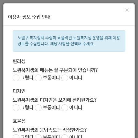
×
이용자 정보 수집 안내
노원구 복지정책 수립과 효율적인 노원복지샘 운영을 위해 이용
정보를 수집합니다. 해당 사항을 선택해 주세요.
주간 인기검색어
복지관
지원금
ìº
이용시설
성민복지관
상이군
임산부
편리성
노원복지샘의 메뉴는 잘 구분되어 있습니까?
한눈으로 보는 복지 정보
그렇다
보통이다
아니다
디자인
노원복지샘의 디자인은 보기에 편리한가요?
그렇다
보통이다
아니다
[한국수자원공사] -K-water 장학회 단비- 미래육성 장학금 운
영 기관 공모 안내 (-11.15)
효율성
작성자
노원복지샘의 응답속도는 적정한가요?
노원 복지샘
그렇다
보통이다
아니다