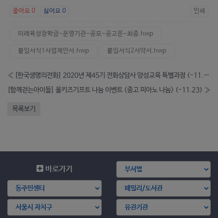
좋아요
0
싫어요
0
인쇄
미래육성장학금-운영기관-공모-공고문-최종.hwp
붙임서식1사업제안서.hwp
붙임서식2서약서.hwp
«
[한국생명의전화] 2020년 제45기 전화상담사 양성교육 특별과정 (-11.09)
[함께걷는아이들] 올키즈기프트 나눔 이벤트 <중고 피아노 나눔> (-11.23)
»
목록보기
바로가기