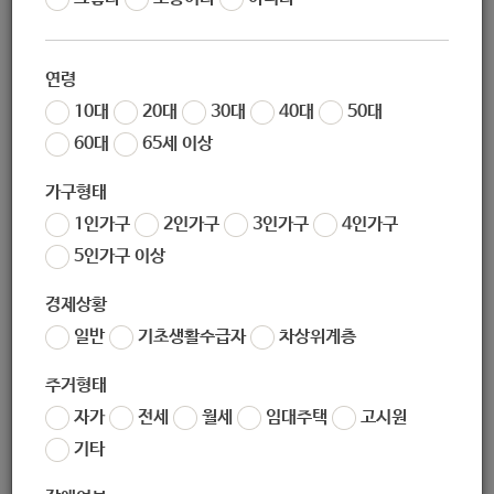
작성일
2020-11-05 09:55
조회
5478
연령
안녕하십니까.
10대
20대
30대
40대
50대
한국수자원공사(K-water)에서 새로이 출범하는 미래 육성 장
60대
65세 이상
학 사업의 효율적 운영과 성장 지원 활동의 성공적 실시를 위
해 아래와 같이 전문적 역량과 경험을 보유한 운영기관을 공모
가구형태
하오니, 많은 관심과 참여 부탁드립니다.
1인가구
2인가구
3인가구
4인가구
5인가구 이상
1. 참가 자격 : 아래 자격을 모두 충족할 것
경제상황
1) 사회복지법인 또는 비영리법인
일반
기초생활수급자
차상위계층
2) 1년 이상의 유사 사업 실적을 보유한 기관, 단체
주거형태
* 유사 사업 실적은 접수 마감일 기준 최근 3년 이내만 인정
자가
전세
월세
임대주택
고시원
* 유사 사업 범위 : 청소년기본법 상 청소년 대상 장학, 멘토
기타
링 등 진로 성장 지원 사업