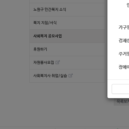
작성
노원구 민간복지 소식
굿네
복지 지침/서식
가구
과 
사회복지 공모사업
경제
후원하기
※ 
주거
자원봉사모집
※ 
장애
사회복지사 취업/실습
좋
«
[기아
목록보