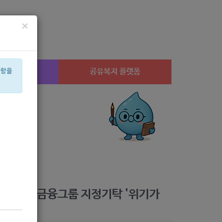
×
시설찾기
공유복지 플랫폼
사항을
교육
상계1
미용
체육
수당
암
í©ê²©
안심일자리
치과
후원
수- 신한금융그룹 지정기탁 '위기가