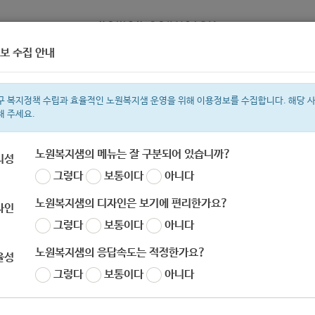
보 수집 안내
정보
복지서비스 신청
복지
구 복지정책 수립과 효율적인 노원복지샘 운영을 위해 이용정보를 수집합니다. 해당 
해 주세요.
노원복지샘의 메뉴는 잘 구분되어 있습니까?
리성
그렇다
보통이다
아니다
색어
지원금
복지관
이용시설
ìº
성민복지관
쉼터
월세
임산부
노원복지샘의 디자인은 보기에 편리한가요?
자인
그렇다
보통이다
아니다
노원복지샘의 응답속도는 적정한가요?
율성
신한위기가정재기지원사무국] -2020년 11월 접
그렇다
보통이다
아니다
 재기지원사업 (3차년도)' 신청 안내