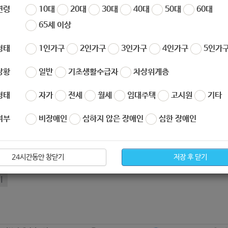
연령
10대
20대
30대
40대
50대
60대
자
노원 복지샘
작성일
2020-11-03 09:19
조회
606
65세 이상
이버스에서는 신한금융그룹과 함께
‘
신한 희망사회프로젝트
[
위기가
형태
1인가구
2인가구
3인가구
4인가구
5인가구
관련하여 아래와 같이 안내하오니 많은 관심과 신청 바랍니다.
- 아 래
-
상황
일반
기초생활수급자
차상위계층
홈페이지 :
www.shinhan-hope.com
형태
자가
전세
월세
임대주택
고시원
기타
문의
:
위기가정 재기지원 사무국
(
월
~
금
10:00~17:00,
02-6424-155
여부
비장애인
심하지 않은 장애인
심한 장애인
아요
0
싫어요
0
24시간동안 창닫기
저장 후 닫기
대책] 기아대책 위기가정긴급지원사업 '희망둥지' 신청 안내
기