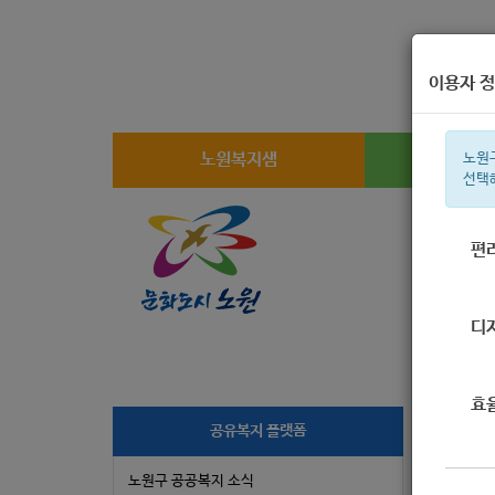
이용자 정
노원복지샘
복지
노원
선택
편
주간 인기검
디
효
[
공유복지 플랫폼
정
노원구 공공복지 소식