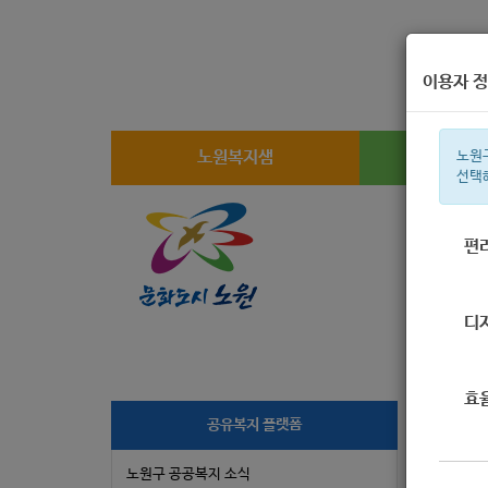
이용자 정
노원복지샘
복지
노원
선택
편
주간 인기검
디
효
[
공유복지 플랫폼
노원구 공공복지 소식
작성