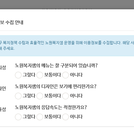
보 수집 안내
정보
복지서비스 신청
복지
구 복지정책 수립과 효율적인 노원복지샘 운영을 위해 이용정보를 수집합니다. 해당 
해 주세요.
노원복지샘의 메뉴는 잘 구분되어 있습니까?
리성
그렇다
보통이다
아니다
색어
복지관
지원금
이용시설
성민복지관
ìº
쉼터
월세
í©ê²©
노원복지샘의 디자인은 보기에 편리한가요?
자인
그렇다
보통이다
아니다
노원복지샘의 응답속도는 적정한가요?
율성
보건복지부] 보육지원체계 개편 콘텐츠 공모전 (보따리
그렇다
보통이다
아니다
자
노원 복지샘
작성일
2020-10-28 11:02
조회
630