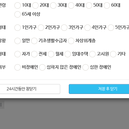
연령
10대
20대
30대
40대
50대
60대
65세 이상
형태
1인가구
2인가구
3인가구
4인가구
5인가구
상황
일반
기초생활수급자
차상위계층
형태
자가
전세
월세
임대주택
고시원
기타
아요
0
싫어요
0
여부
비장애인
심하지 않은 장애인
심한 장애인
모전_지원서류.hwp
24시간동안 창닫기
저장 후 닫기
[열매나눔재단] 2020년 사회적기업 시설운영비 지원사업 공고 (-11.02)
기