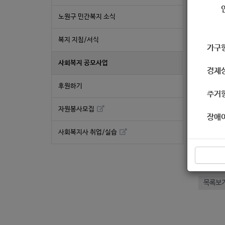
노원구 민간복지 소식
복지 지침/서식
가구
사회복지 공모사업
경제
후원하기
주거
자원봉사모집
좋
장애
사회복지사 취업/실습
공
«
목록보