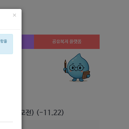
×
시설찾기
공유복지 플랫폼
사항을
교육
임산부
체육
휠체어
2022
심리
집단
안심일자리
후원
음
 공모전) (-11.22)
5