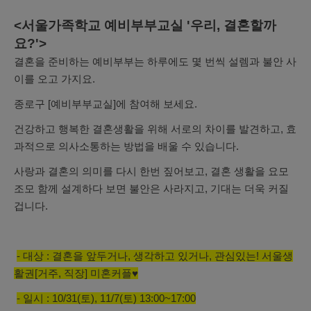
<서울가족학교 예비부부교실 '우리, 결혼할까
요?'>
결혼을 준비하는 예비부부는 하루에도 몇 번씩 설렘과 불안 사
이를 오고 가지요.
종로구 [예비부부교실]에 참여해 보세요.
건강하고 행복한 결혼생활을 위해 서로의 차이를 발견하고,
효
과적으로 의사소통하는 방법을 배울 수 있습니다.
사랑과 결혼의 의미를 다시 한번 짚어보고,
결혼 생활을 요모
조모 함께 설계하다 보면 불안은 사라지고, 기대는 더욱 커질
겁니다.
- 대상 : 결혼을 앞두거나, 생각하고 있거나, 관심있는! 서울생
활권[거주, 직장] 미혼커플♥
- 일시 : 10/31(토), 11/7(토) 13:00~17:00