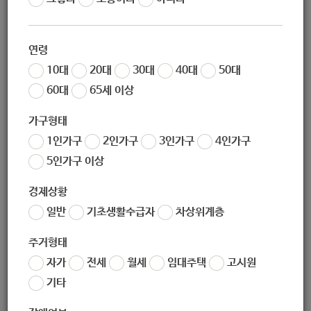
작성일
2020-10-26 10:07
조회
6006
연령
10대
20대
30대
40대
50대
60대
65세 이상
가구형태
1인가구
2인가구
3인가구
4인가구
5인가구 이상
경제상황
일반
기초생활수급자
차상위계층
주거형태
자가
전세
월세
임대주택
고시원
기타