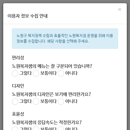
×
이용자 정보 수집 안내
노원구 복지정책 수립과 효율적인 노원복지샘 운영을 위해 이용
정보를 수집합니다. 해당 사항을 선택해 주세요.
주간 인기검색어
복지관
지원금
이용시설
ìº
성민복지관
쉼터
미용
신장
편리성
노원복지샘의 메뉴는 잘 구분되어 있습니까?
한눈으로 보는 복지 정보
그렇다
보통이다
아니다
디자인
노원복지샘의 디자인은 보기에 편리한가요?
그렇다
보통이다
아니다
[종로구 다문화가족지원센터] 서울가족학교 예비부부교실 '우리,
결혼할까요' (-10.31)
효율성
작성자
노원복지샘의 응답속도는 적정한가요?
노원 복지샘
그렇다
보통이다
아니다