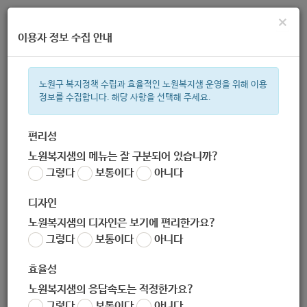
×
이용자 정보 수집 안내
노원구 복지정책 수립과 효율적인 노원복지샘 운영을 위해 이용
정보를 수집합니다. 해당 사항을 선택해 주세요.
주간 인기검색어
복지관
지원금
이용시설
ìº
성민복지관
쉼터
미용
신장
편리성
노원복지샘의 메뉴는 잘 구분되어 있습니까?
한눈으로 보는 복지 정보
그렇다
보통이다
아니다
디자인
노원복지샘의 디자인은 보기에 편리한가요?
그렇다
보통이다
아니다
[서울특별시사회복지협의회] 2020년 11월 서울사회복지교육원
「사회복지 재무회계 교육과정」 안내 (-10.31)
효율성
작성자
노원복지샘의 응답속도는 적정한가요?
노원 복지샘
그렇다
보통이다
아니다