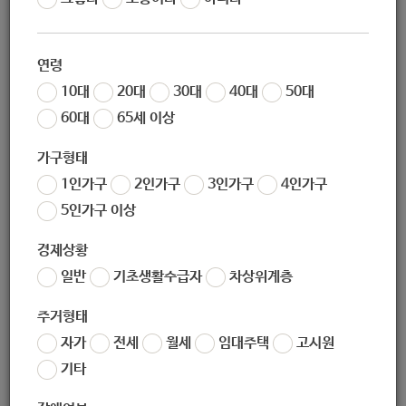
작성일
2020-10-26 09:59
조회
5577
연령
10대
20대
30대
40대
50대
60대
65세 이상
가구형태
1인가구
2인가구
3인가구
4인가구
5인가구 이상
경제상황
일반
기초생활수급자
차상위계층
주거형태
자가
전세
월세
임대주택
고시원
기타