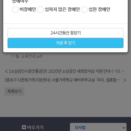
장애여부
* 출처 : 서울특별시사회복지협의회
http://www.s-win.or.kr/
swin/html/main/sub.htm?ptype=view&idx=70062&page=
비장애인
심하지 않은 장애인
심한 장애인
&code=swin01&mainMenu=03&subMenu=01&pageNum
=&category=75&mainMenu=03&subMenu=01&pageNum
=
24시간동안 창닫기
저장 후 닫기
좋아요
0
싫어요
0
인쇄
11월-교육안내.pdf
«
[소상공인시장진흥공단] 2020년 소상공인 새희망자금 지원 안내 (-10.31)
[종로구 다문화가족지원센터] 서울가족학교 예비부부교실 '우리, 결혼할까요' (-10.31)
»
목록보기
바로가기