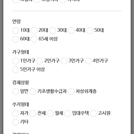
작성일
2020-10-14 09:24
조회
5785
연령
* 교육 참가하기 :
https://docs.google.com/forms/d/e/1FAI
10대
20대
30대
40대
50대
pQLSesgGOnapPdbSzLZeiU_Rw0Sb3jEXicoyYsnDoL90AGO
60대
65세 이상
K1iAw/viewform
가구형태
1인가구
2인가구
3인가구
4인가구
5인가구 이상
경제상황
일반
기초생활수급자
차상위계층
주거형태
자가
전세
월세
임대주택
고시원
기타
* 출처 :
https://www.bokji.net/not/nti/01_01.bokji?BOAR