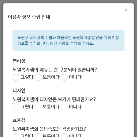
×
이용자 정보 수집 안내
노원구 복지정책 수립과 효율적인 노원복지샘 운영을 위해 이용
정보를 수집합니다. 해당 사항을 선택해 주세요.
주간 인기검색어
지원금
복지관
이용시설
성민복지관
ìº
쉼터
월세
임산
편리성
노원복지샘의 메뉴는 잘 구분되어 있습니까?
한눈으로 보는 복지 정보
그렇다
보통이다
아니다
디자인
노원복지샘의 디자인은 보기에 편리한가요?
그렇다
보통이다
아니다
[한국사회복지협의회] 기업퇴직자 사회공헌 뉴스타트, 교육 참가
자 모집 (-10.19.)
효율성
작성자
노원복지샘의 응답속도는 적정한가요?
노원 복지샘
그렇다
보통이다
아니다