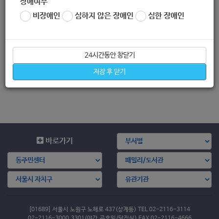
장애여부
DIDX=25149
비장애인
심하지 않은 장애인
심한 장애인
좋아요
0
싫어요
0
인쇄
«
[한국사회복지협의회] 2020년 HUG 노후 슬레이트 지붕개량 지원사업 3차 신청 공고 (-10.19.)
24시간동안 창닫기
[아이들과미래재단] 삼성전자 서울 R&D 캠퍼스 앱 개발 꿈 멘토링 학교 모집 공고 (-10.19.)
»
저장 후 닫기
목록보기
바로가기
[01689] 서울시 노원구 노해로 437(상계동) TEL 02-2116-3114
02-2116-3000,3301(야간,공휴일/당직실) FAX 02-2116-4666