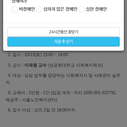
장애여부
수 있도록 진행됩니다. 관심 있는 분들의 많은 관심과 참여 부
비장애인
심하지 않은 장애인
심한 장애인
탁드립니다.
24시간동안 창닫기
Ⅰ. 개요
저장 후 닫기
1. 주제 :
마음을 여는 대화법 (칼 로저스 상담 기초 기술)
2. 일시 : 10/13(화) 15:00 ~ 18:00
3. 강사 :
이재원 교수
(성공회대학교 사회복지학과)
4. 대상 : 상담 업무를 담당하는 사회복지사 및 사례관리 실무
자
5. 교육비 : 2만원 - 1인 (입금 계좌 : 우리 1005-901-537791,
예금주 : 서울노인복지센터)
6. 접수 마감 : 강의 2일 전 18:00까지