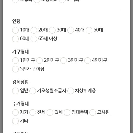
작성일
2020-10-05 14:18
조회
6143
연령
2020년 서울시어르신상담센터 4차 온라인 상담
10대
20대
30대
40대
50대
특강 안내
60대
65세 이상
가구형태
어르신들이 당면한 고민을 해결하고, 행복한 노년 생활을 열
1인가구
2인가구
3인가구
4인가구
어갈 수 있도록 상담 서비스를 제공하는 서울시어르신상담센
5인가구 이상
터에서는 노인 상담에 관심이 있는 실무자를 대상으로 상담
역량 강화 및 실무에 적용할 수 있는 상담 특강을 진행하고 있
경제상황
습니다.
일반
기초생활수급자
차상위계층
2020년도 상담 특강은 실무자들이 만나는 내담자들이 안고 있
는 문제와 이슈들을 정확히 이해하여 내담자들에게 질 높은
주거형태
상담을 제공할 수 있도록 지원하고자 계획되었습니다.
자가
전세
월세
임대주택
고시원
기타
4차 상담 특강은 칼 로저스의 기본 개념인 공감적 이해, 수용,
일관된 성실성을 이해해 봄으로서 상담 기초 기술을 습득할