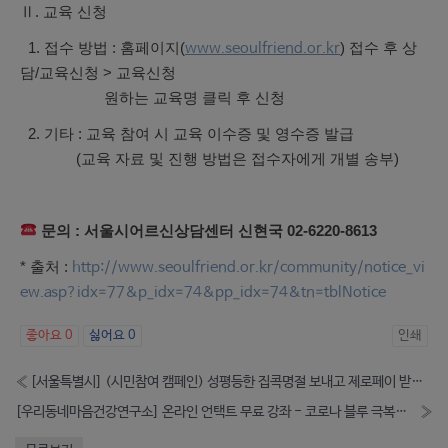
Ⅱ. 교육 신청
1. 접수 방법 : 홈페이지(
) 접수 후 상
www.seoulfriend.or.kr
담/교육신청 > 교육신청
원하는 교육명 클릭 후 신청
2. 기타 : 교육 참여 시 교육 이수증 및 영수증 발급
(교육 자료 및 진행 방법은 접수자에게 개별 송부)
문의 : 서울시어르신상담센터 신현국 02-6220-8613
* 출처 :
http://www.seoulfriend.or.kr/community/notice_vi
ew.asp?idx=77&p_idx=74&pp_idx=74&tn=tblNotice
좋아요
0
싫어요
0
인쇄
«
[서울특별시] (시민참여 캠페인) 성평등한 집콕명절 보내고 제로페이 받자! (-10.11)
[우리동네마음건강연구소] 온라인 언택트 무료 강좌 - 코로나 블루 극복하기 (-10.12)
»