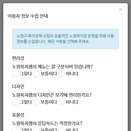
×
이용자 정보 수집 안내
노원구 복지정책 수립과 효율적인 노원복지샘 운영을 위해 이용
정보를 수집합니다. 해당 사항을 선택해 주세요.
주간 인기검색어
복지관
지원금
이용시설
ìº
성민복지관
쉼터
신장
임산
편리성
노원복지샘의 메뉴는 잘 구분되어 있습니까?
한눈으로 보는 복지 정보
그렇다
보통이다
아니다
디자인
노원복지샘의 디자인은 보기에 편리한가요?
그렇다
보통이다
아니다
[서울시어르신상담센터] 2020년 서울시어르신상담센터 4차 온
라인 상담 특강 안내 (-10.11)
효율성
작성자
노원복지샘의 응답속도는 적정한가요?
노원 복지샘
그렇다
보통이다
아니다