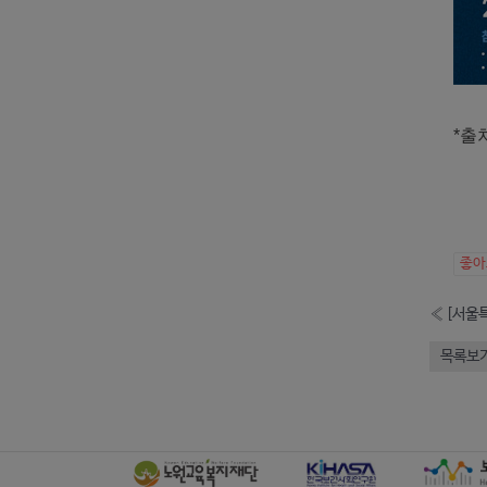
*출처
좋
«
목록보