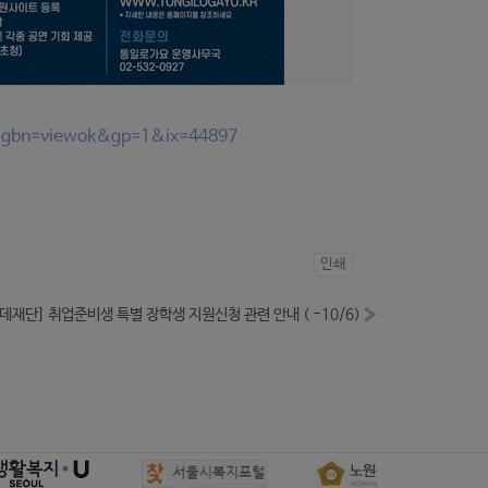
&gbn=viewok&gp=1&ix=44897
인쇄
데재단] 취업준비생 특별 장학생 지원신청 관련 안내 ( -10/6)
»