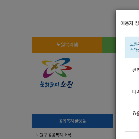
이용자 정
노원복지샘
복지
노원
선택
편
주간 인기검
디
효
[통
공유복지 플랫폼
노원구 공공복지 소식
작성