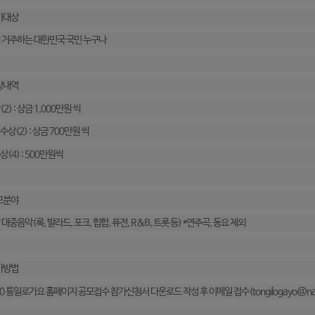
가대상
내 거주하는 대한민국 국민 누구나
상내역
(2) : 상금 1,000만원 씩
수상(2) : 상금 700만원 씩
상(4) : 500만원씩
모분야
 대중음악(록, 발라드, 포크, 힙합, 퓨전, R&B, 트롯 등) *연주곡, 동요 제외
가방법
20 통일로가요 홈페이지 공모접수 참가신청서 다운로드 작성 후 이메일 접수(tongilogayo@nave