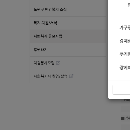
노원구 민간복지 소식
202
복지 지침/서식
가구
■ 개
사회복지 공모사업
경제
- 행사
후원하기
- 행
주거
- 참
자원봉사모집
장애
- 접수
사회복지사 취업/실습
■ 주
- 평
■ 접수