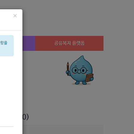
×
시설찾기
공유복지 플랫폼
사항을
상계1
미용
체육
암
í©ê²©
안심일자리
치과
후원
멘토
음악
 -9/30)
8