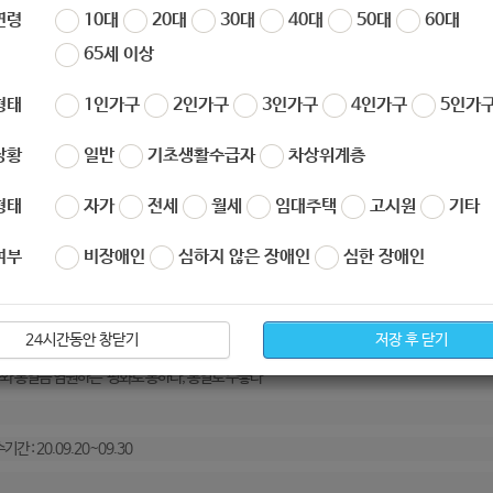
연령
10대
20대
30대
40대
50대
60대
65세 이상
0 통일로가요
형태
1인가구
2인가구
3인가구
4인가구
5인가구
요
상황
일반
기초생활수급자
차상위계층
명 : 2020 통일로가요
사목적 : 음악을 통해 평화와 통일에 대한 국민들의 관심을 높이고 친숙해지는 계기를 마련
형태
자가
전세
월세
임대주택
고시원
기타
가자격 : 국내 거주하는 대한민국 국민 누구나
여부
비장애인
심하지 않은 장애인
심한 장애인
기간 : 2020.09.20~09.30
24시간동안 창닫기
저장 후 닫기
제
화와 통일음 염원하는 ‘평화로 통하다, 통일로 수놓다’
기간 : 20.09.20~09.30