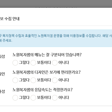
보 수집 안내
정보
복지서비스 신청
복지
구 복지정책 수립과 효율적인 노원복지샘 운영을 위해 이용정보를 수집합니다. 해당 
해 주세요.
노원복지샘의 메뉴는 잘 구분되어 있습니까?
리성
그렇다
보통이다
아니다
색어
지원금
복지관
이용시설
ìº
성민복지관
쉼터
월세
임산부
노원복지샘의 디자인은 보기에 편리한가요?
자인
그렇다
보통이다
아니다
노원복지샘의 응답속도는 적정한가요?
율성
일부] 2020 통일로가요 - 창작 대중음악 공모전 (
그렇다
보통이다
아니다
자
노원 복지샘
작성일
2020-09-28 09:58
조회
576