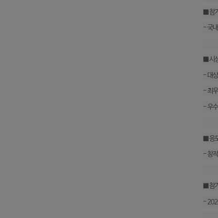
■ 참
- 국
■ 시
- 대상
- 최우
- 우수
■ 응
- 창작
■ 참
- 20