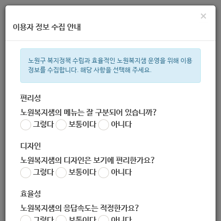
×
이용자 정보 수집 안내
노원구 복지정책 수립과 효율적인 노원복지샘 운영을 위해 이용
정보를 수집합니다. 해당 사항을 선택해 주세요.
주간 인기검색어
지원금
복지관
이용시설
성민복지관
ìº
쉼터
미용
임산
편리성
노원복지샘의 메뉴는 잘 구분되어 있습니까?
한눈으로 보는 복지 정보
그렇다
보통이다
아니다
디자인
노원복지샘의 디자인은 보기에 편리한가요?
그렇다
보통이다
아니다
[근로복지공단] 생활안정자금 1백만원 지원 ( -9/29)
효율성
작성자
노원 복지샘
노원복지샘의 응답속도는 적정한가요?
작성일
2020-09-28 09:51
그렇다
보통이다
아니다