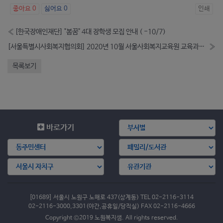
좋아요
0
싫어요
0
인쇄
«
[한국장애인재단] "봄꿈" 4대 장학생 모집 안내 ( -10/7)
[서울특별시사회복지협의회] 2020년 10월 서울사회복지교육원 교육과정 안내
»
목록보기
바로가기
[01689] 서울시 노원구 노해로 437(상계동) TEL 02-2116-3114
02-2116-3000,3301(야간,공휴일/당직실) FAX 02-2116-4666
Copyright ©2019 노원복지샘. All rights reserved.