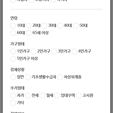
조회
5791
연령
10대
20대
30대
40대
50대
60대
65세 이상
가구형태
1인가구
2인가구
3인가구
4인가구
5인가구 이상
경제상황
일반
기초생활수급자
차상위계층
주거형태
자가
전세
월세
임대주택
고시원
기타