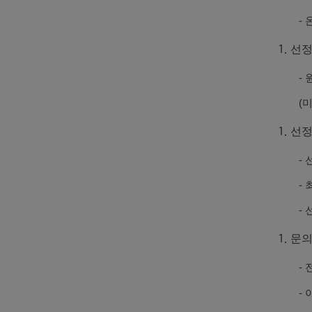
- 온
선
- 
(미
선정
- 선
- 
- 
문의
- 전
- 이