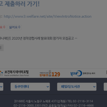
고 제출하러 가기!
 :
http://www3.welfare.net/site/ViewIntroNotice.action
아요
0
싫어요
0
[남북하나재단] 2020년 정착경험사례 발표대회 참가자 모집공고 ( -10/5)
기
[01689] 서울시 노원구 노해로 437(상계동) TEL 02-2116-3114
02-2116-3000,3301(야간,공휴일/당직실) FAX 02-2116-4666