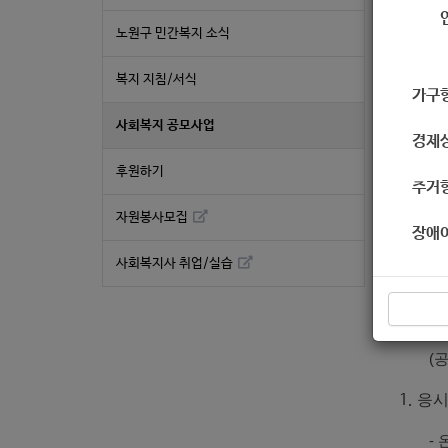
노원구 민간복지 소식
월간
우리
복지 지침/서식
가구
하게
많은
사회복지 공모사업
경제
원고
후원하기
주거
가.
자원봉사모집
장애
나.
사회복지사 취업/실습
대상
공모
(공
응시
- 