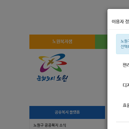
이용자 정
노원복지샘
복지
노원
선택
편
주간 인기검
디
효
[한
공유복지 플랫폼
노원구 공공복지 소식
작성