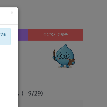
×
시설찾기
공유복지 플랫폼
사항을
설
상계1
공모
아픈아이
교육
신장
휠체어
수당
미용
행사
체
 모집 ( -9/29)
2