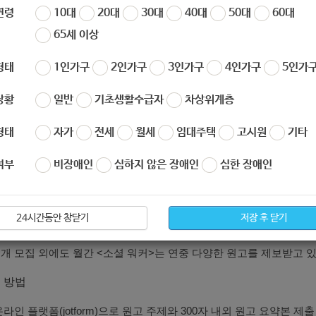
연령
10대
20대
30대
40대
50대
60대
65세 이상
 <소셜 워커> 외부 원고 공개 모집
 협회는 사회복지사 전문잡지 월간 <소셜 워커>의 외부 원고 공개 
형태
1인가구
2인가구
3인가구
4인가구
5인가구
 전달하고자 합니다.
 분들의 관심과 참여 부탁드립니다.
상황
일반
기초생활수급자
차상위계층
 주제
형태
자가
전세
월세
임대주택
고시원
기타
 코로나19확산에 따른 사회복지사 재택근무기
여부
비장애인
심하지 않은 장애인
심한 장애인
 벤처사회복지사(생각, 활동기 등)
 : 사회복지사
24시간동안 창닫기
저장 후 닫기
기간 : 공고일부터 2020년 9월 29일까지
개 모집 외에도 월간 <소셜 워커>는 연중 다양한 원고를 제보받고 있
 방법
온라인 플랫폼(jotform)으로 원고 주제와 300자 내외 원고 요약본 제출