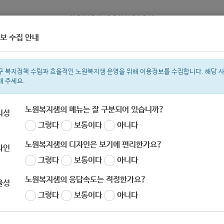
보 수집 안내
정보
복지서비스 신청
복지
구 복지정책 수립과 효율적인 노원복지샘 운영을 위해 이용정보를 수집합니다. 해당 
해 주세요.
노원복지샘의 메뉴는 잘 구분되어 있습니까?
리성
그렇다
보통이다
아니다
색어
복지관
지원금
이용시설
ìº
성민복지관
쉼터
임산부
월세
노원복지샘의 디자인은 보기에 편리한가요?
자인
그렇다
보통이다
아니다
노원복지샘의 응답속도는 적정한가요?
율성
국사회복지사협회] 월간 <소셜 워커> 외부 원고 공개
그렇다
보통이다
아니다
자
노원 복지샘
작성일
2020-09-25 10:12
조회
617