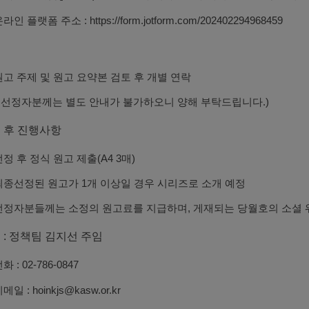
라인 플랫폼 주소 : https://form.jotform.com/202402294968459
정
원고 주제 및 원고 요약본 검토 후 개별 연락
선정자분께는 별도 안내가 불가하오니 양해 부탁드립니다.)
 후 진행사항
정 후 정식 원고 제출(A4 3매)
최종선정된 원고가 1개 이상일 경우 시리즈로 소개 예정
선정자분들께는 소정의 원고료를 지급하며, 게재되는 당월호의 소셜
 : 정책팀 김지선 주임
화 : 02-786-0847
메일 : hoinkjs@kasw.or.kr