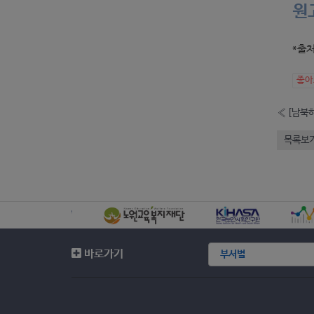
원
*출처
좋
«
목록보
바로가기