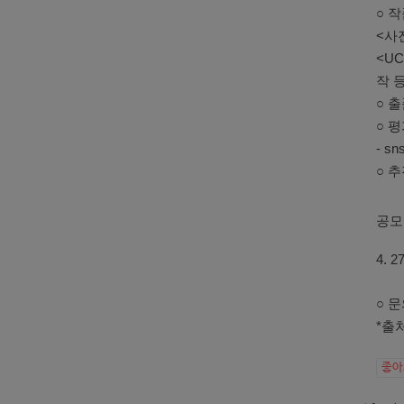
○ 작
<사진
<UC
작 등
○ 출
○ 평
- 
○ 
공모
4. 27
○ 문
*출처
좋