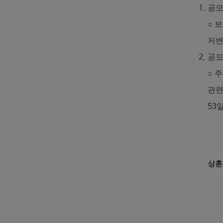
공모
○ 
저
공모
○ 
관련
53
상훈