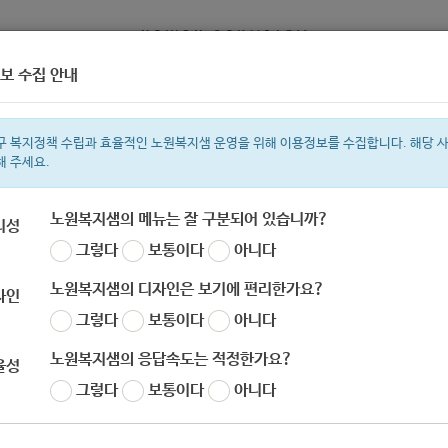
보 수집 안내
정보
복지서비스 신청
복지
구 복지정책 수립과 효율적인 노원복지샘 운영을 위해 이용정보를 수집합니다. 해당 
해 주세요.
노원복지샘의 메뉴는 잘 구분되어 있습니까?
리성
그렇다
보통이다
아니다
색어
복지관
지원금
이용시설
ìº
성민복지관
쉼터
미용
신장
임
노원복지샘의 디자인은 보기에 편리한가요?
자인
그렇다
보통이다
아니다
노원복지샘의 응답속도는 적정한가요?
율성
보건복지부 국립재활원 중앙보조기기센터] ’20년 
그렇다
보통이다
아니다
-9/30)