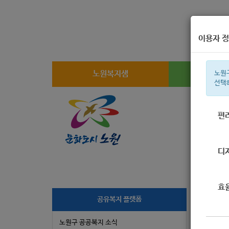
이용자 정
노원복지샘
복지
노원
선택
편
주간 인기검
디
효
[
공유복지 플랫폼
( 
노원구 공공복지 소식