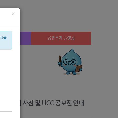
×
시설찾기
공유복지 플랫폼
사항을
산부
아픈아이
상계1
은둔
휠체어
공모
월세
체육
멘토
음악
보조기기 사진 및 UCC 공모전 안내