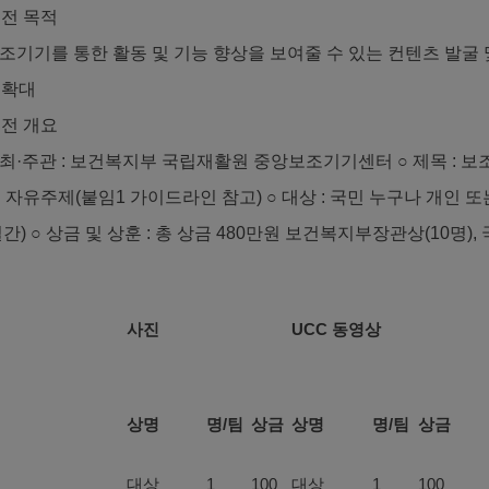
전 목적
보조기기를 통한 활동 및 기능 향상을 보여줄 수 있는 컨텐츠 발굴
변확대
전 개요
주최·주관 : 보건복지부 국립재활원 중앙보조기기센터
○ 제목 : 
 자유주제(붙임1 가이드라인 참고)
○ 대상 : 국민 누구나 개인 또
일간)
○ 상금 및 상훈 : 총 상금 480만원
보건복지부장관상(10명), 국립
사진
UCC
동영상
상명
명
/
팀
상금
상명
명
/
팀
상금
대상
1
100
대상
1
100