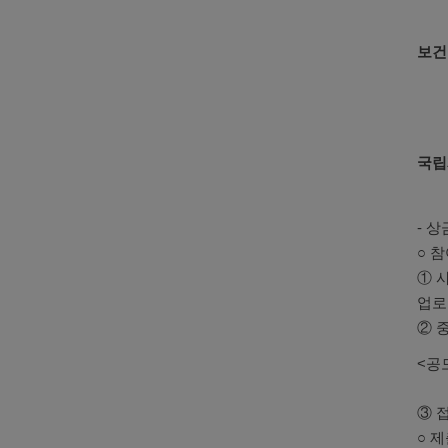
보건
국립
- 
○ 
① 
업로
② 
<공
③ 
○ 