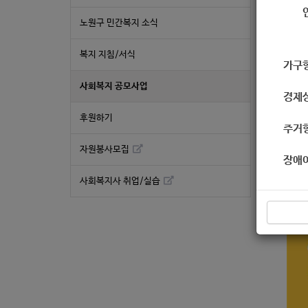
작성
노원구 민간복지 소식
복지 지침/서식
가구
사회복지 공모사업
경제
후원하기
주거
자원봉사모집
장애
사회복지사 취업/실습