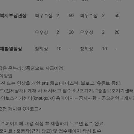
복지부장관상
최우수상
2
50
최우수상
2
50
우수상
2
20
우수상
2
20
재활원장상
장려상
10
-
장려상
10
-
상금은 온누리상품권으로 지급예정
참여방법
사진 또는 영상을 개인 sns 채널(페이스북, 블로그, 유튜브 등)에
드(전체공개): 게재 시 해시태그 필수 #보조기기, #중앙보조기기센터,
중앙보조기기센터(knat.go.kr) 홈페이지 – 공지사항 – 공모전안내게
모전 게시글 QR코드>
접수페이지에 내용 작성 후 제출하기 누르면 접수 완료
제출자료 : 출품작(규격 참고) 및 접수페이지 작성 필수