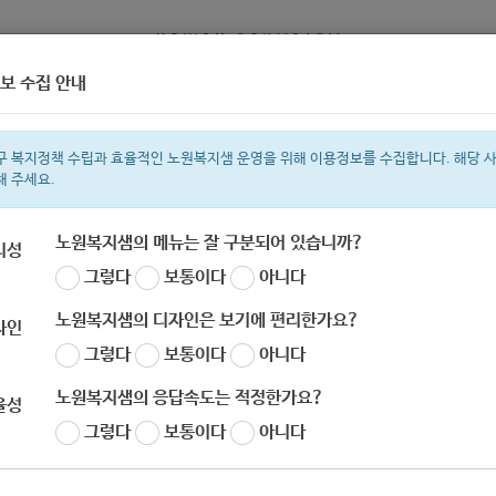
보 수집 안내
정보
복지서비스 신청
복지
구 복지정책 수립과 효율적인 노원복지샘 운영을 위해 이용정보를 수집합니다. 해당 
해 주세요.
노원복지샘의 메뉴는 잘 구분되어 있습니까?
리성
그렇다
보통이다
아니다
색어
지원금
복지관
이용시설
ìº
성민복지관
쉼터
월세
임산부
노원복지샘의 디자인은 보기에 편리한가요?
자인
그렇다
보통이다
아니다
노원복지샘의 응답속도는 적정한가요?
율성
사회복지법인밀알복지재단] 저소득 취약계층 가정
그렇다
보통이다
아니다
OM편한 하이드림‘ 대상자 모집 ( -9/30)