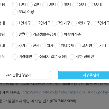
연령
10대
20대
30대
40대
50대
60대
자
노원 복지샘
작성일
2020-09-10 11:23
조회
593
65세 이상
형태
1인가구
2인가구
3인가구
4인가구
5인가구
20년 가전제품 지원사업 ‘MOM편한 하이드림’을 아래와 같이 안내하
상황
일반
기초생활수급자
차상위계층
 바랍니다.
형태
자가
전세
월세
임대주택
고시원
기타
 사업명: 저소득 취약계층 가정의 자립을 위한 전자제품 지원사업 ’M
여부
비장애인
심하지 않은 장애인
심한 장애인
 세부내용: 신청사연 선별을 통한 전자제품 지원 대상자 선정(3가정)
신청기간: 2020년 9월 1일 ~ 9월 30일
최종발표: 2020년 10월 30일
24시간동안 창닫기
저장 후 닫기
 신청방법: 롯데그룹 사회공헌 홈페이지 mom편한 하이드림 공지사항 내
청 페이지주소:
https://csv.lotte.co.kr/site/campaign/list.do?poTy
문의: 밀알복지재단 이지영 간사(070-7462-9098)