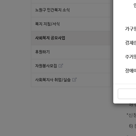
작성
노원구 민간복지 소식
복지 지침/서식
가구
20
사회복지 공모사업
경제
참여
후원하기
주거
1)
자원봉사모집
장애
2)
사회복지사 취업/실습
3) 
4) 
5)
*신
6) 