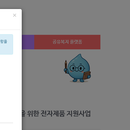
×
시설찾기
공유복지 플랫폼
사항을
상계1
미용
체육
암
í©ê²©
안심일자리
치과
후원
멘토
음악
의 자립을 위한 전자제품 지원사업