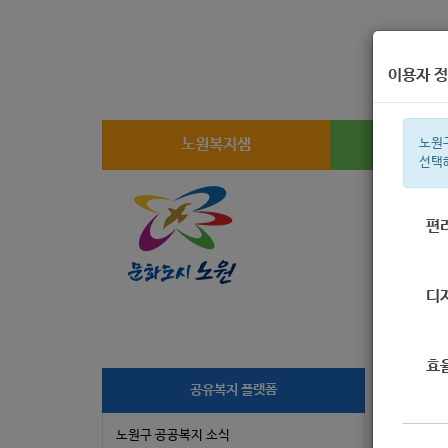
이용자 정
노원복지샘
복지
노원
선택
편
주간 인기검
디
효
[
공유복지 플랫폼
’M
노원구 공공복지 소식