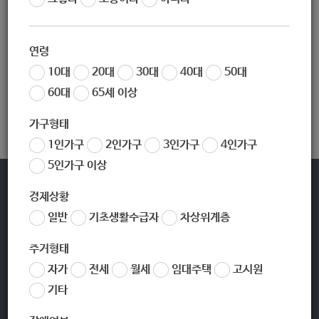
1
연령
검색
10대
20대
30대
40대
50대
60대
65세 이상
글쓰기
가구형태
1인가구
2인가구
3인가구
4인가구
5인가구 이상
바로가기
경제상황
일반
기초생활수급자
차상위계층
주거형태
자가
전세
월세
임대주택
고시원
[01689] 서울시 노원구 노해로 437(상계동) TEL 02-2116-3114
기타
02-2116-3000,3301(야간,공휴일/당직실) FAX 02-2116-4666
Copyright ©2019 노원복지샘. All rights reserved.