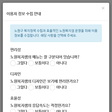
×
이용자 정보 수집 안내
노원구 복지정책 수립과 효율적인 노원복지샘 운영을 위해 이용
정보를 수집합니다. 해당 사항을 선택해 주세요.
주간 인기검색어
지원금
복지관
이용시설
ìº
성민복지관
쉼터
월세
임산
편리성
노원복지샘의 메뉴는 잘 구분되어 있습니까?
한눈으로 보는 복지 정보
그렇다
보통이다
아니다
디자인
노원복지샘의 디자인은 보기에 편리한가요?
그렇다
보통이다
아니다
전체 1
효율성
[필독] 무엇이든 물어보세요 게시판 운영 안내
노원복지샘의 응답속도는 적정한가요?
노원복지샘 관리자
그렇다
|
보통이다
2019.10.04
|
아니다
추천 1
|
조회 5123