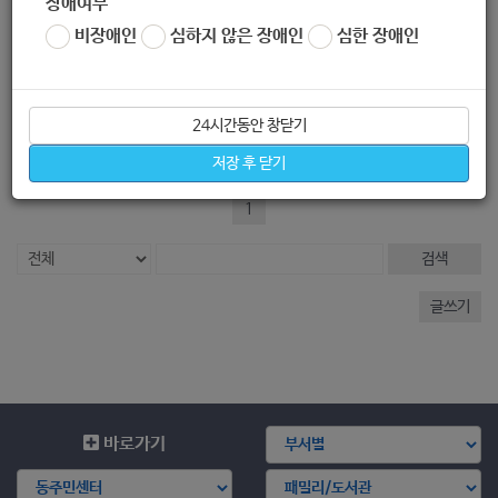
장애여부
목록보기
글수정
글삭제
비장애인
심하지 않은 장애인
심한 장애인
전체 1
[필독] 무엇이든 물어보세요 게시판 운영 안내
24시간동안 창닫기
노원복지샘 관리자
|
2019.10.04
|
추천 1
|
조회 5123
저장 후 닫기
1
검색
글쓰기
바로가기