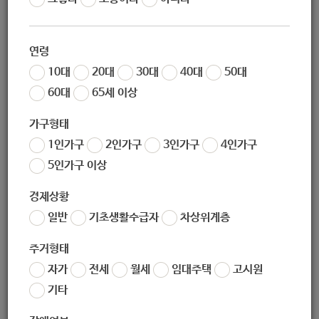
조회
4856
답글은 관리자만 작성할 수 있습니다
연령
10대
20대
30대
40대
50대
60대
65세 이상
가구형태
1인가구
2인가구
3인가구
4인가구
5인가구 이상
좋아요
0
싫어요
1
인쇄
경제상황
일반
기초생활수급자
차상위계층
전체
0
주거형태
댓글을 남기려면
로그인
하세요.
자가
전세
월세
임대주택
고시원
«
[필독] 무엇이든 물어보세요 게시판 운영 안내
기타