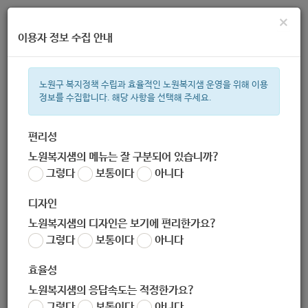
×
이용자 정보 수집 안내
노원구 복지정책 수립과 효율적인 노원복지샘 운영을 위해 이용
정보를 수집합니다. 해당 사항을 선택해 주세요.
주간 인기검색어
지원금
복지관
이용시설
ìº
성민복지관
쉼터
월세
임산
편리성
노원복지샘의 메뉴는 잘 구분되어 있습니까?
한눈으로 보는 복지 정보
그렇다
보통이다
아니다
디자인
노원복지샘의 디자인은 보기에 편리한가요?
그렇다
보통이다
아니다
Re:Re:게시판 글쓰기 테스트
효율성
작성자
nowonbokjisam
노원복지샘의 응답속도는 적정한가요?
작성일
2019-10-04 09:26
그렇다
보통이다
아니다