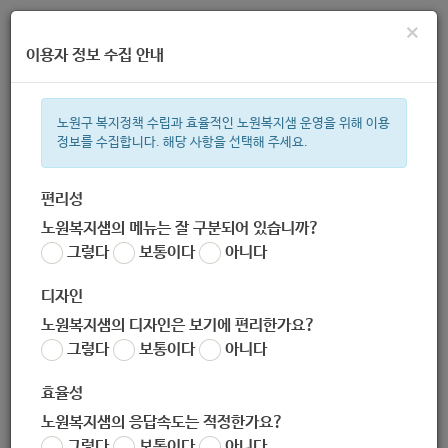
×
이용자 정보 수집 안내
노원구 복지정책 수립과 효율적인 노원복지샘 운영을 위해 이용
정보를 수집합니다. 해당 사항을 선택해 주세요.
주간 인기검색어
복지관
지원금
이용시설
ìº
성민복지관
쉼터
월세
체육
편리성
노원복지샘의 메뉴는 잘 구분되어 있습니까?
한눈으로 보는 복지 정보
그렇다
보통이다
아니다
디자인
노원복지샘의 디자인은 보기에 편리한가요?
그렇다
보통이다
아니다
복지대상자자금대여신청
효율성
노원복지샘의 응답속도는 적정한가요?
서식
그렇다
보통이다
아니다