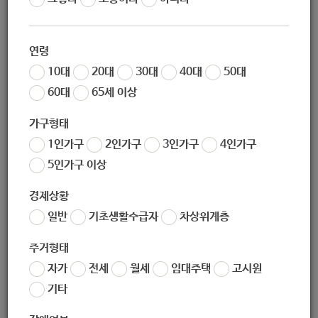
작성자
노원 복지샘
작성일
2019-12-23 13:26
연령
조회
252
10대
20대
30대
40대
50대
60대
65세 이상
가구형태
1인가구
2인가구
3인가구
4인가구
5인가구 이상
경제상황
일반
기초생활수급자
차상위계층
좋아요
0
싫어요
0
인쇄
주거형태
복지대상자자금대여신청.zip
자가
전세
월세
임대주택
고시원
기타
«
산모신생아건강관리지원