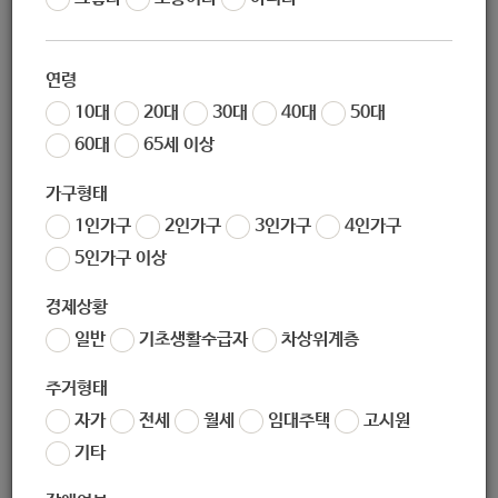
작성자
노원 복지샘
작성일
2019-12-23 13:20
연령
조회
255
10대
20대
30대
40대
50대
60대
65세 이상
가구형태
1인가구
2인가구
3인가구
4인가구
5인가구 이상
경제상황
일반
기초생활수급자
차상위계층
좋아요
0
싫어요
0
인쇄
주거형태
여성장애인출산비용지원신청.zip
자가
전세
월세
임대주택
고시원
기타
«
여성청소년 보건위생물품 지원사업