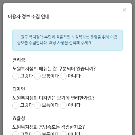
×
이용자 정보 수집 안내
노원구 복지정책 수립과 효율적인 노원복지샘 운영을 위해 이용
정보를 수집합니다. 해당 사항을 선택해 주세요.
주간 인기검색어
복지관
지원금
이용시설
ìº
성민복지관
쉼터
월세
체육
편리성
노원복지샘의 메뉴는 잘 구분되어 있습니까?
한눈으로 보는 복지 정보
그렇다
보통이다
아니다
디자인
노원복지샘의 디자인은 보기에 편리한가요?
그렇다
보통이다
아니다
여성장애인출산비용지원신청
효율성
노원복지샘의 응답속도는 적정한가요?
서식
그렇다
보통이다
아니다