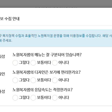
보 수집 안내
정보
복지서비스 신청
복지
구 복지정책 수립과 효율적인 노원복지샘 운영을 위해 이용정보를 수집합니다. 해당 
해 주세요.
노원복지샘의 메뉴는 잘 구분되어 있습니까?
리성
그렇다
보통이다
아니다
색어
복지관
지원금
ìº
이용시설
성민복지관
임산부
쉼터
상이군
노원복지샘의 디자인은 보기에 편리한가요?
자인
그렇다
보통이다
아니다
노원복지샘의 응답속도는 적정한가요?
율성
그렇다
보통이다
아니다
020년_차상위_본인부담경감대상자_지원사업_