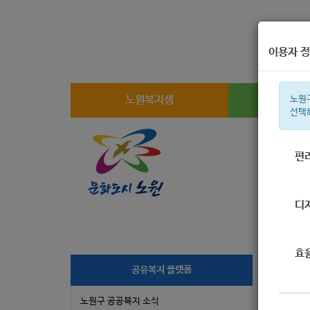
이용자 정
노원복지샘
복지
노원
선택
편
주간 인기검
디
효
공유복지 플랫폼
2
노원구 공공복지 소식