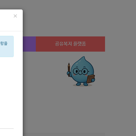
×
시설찾기
공유복지 플랫폼
사항을
체육
월세
심리
미용
행사
상계1
은둔
안심일자리
고용장려금
안내