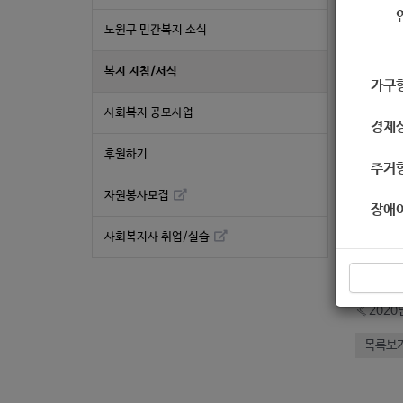
지침
노원구 민간복지 소식
복지 지침/서식
가구
사회복지 공모사업
경제
후원하기
주거
자원봉사모집
장애
좋
사회복지사 취업/실습
2
«
202
목록보