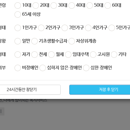
작성자
노원 복지샘
작성일
2020-05-20 13:31
연령
10대
20대
30대
40대
50대
60대
65세 이상
형태
1인가구
2인가구
3인가구
4인가구
5인가구
상황
일반
기초생활수급자
차상위계층
형태
자가
전세
월세
임대주택
고시원
기타
여부
비장애인
심하지 않은 장애인
심한 장애인
아요
0
싫어요
0
020년_차상위_본인부담경감대상자_지원사업_안내수정.pdf
24시간동안 창닫기
저장 후 닫기
0년_나에게 힘이되는 복지서비스
기