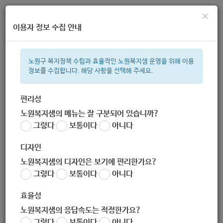
×
이용자 정보 수집 안내
노원구 복지정책 수립과 효율적인 노원복지샘 운영을 위해 이용
정보를 수집합니다. 해당 사항을 선택해 주세요.
주간 인기검색어
복지관
지원금
이용시설
ìº
성민복지관
쉼터
임산부
아
편리성
노원복지샘의 메뉴는 잘 구분되어 있습니까?
한눈으로 보는 복지 정보
그렇다
보통이다
아니다
디자인
노원복지샘의 디자인은 보기에 편리한가요?
그렇다
보통이다
아니다
학비[-장애인]
효율성
노원복지샘의 응답속도는 적정한가요?
서식
그렇다
보통이다
아니다