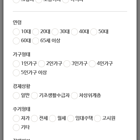
작성자
노원 복지샘
작성일
2019-12-23 12:44
연령
조회
224
10대
20대
30대
40대
50대
60대
65세 이상
가구형태
1인가구
2인가구
3인가구
4인가구
5인가구 이상
경제상황
일반
기초생활수급자
차상위계층
좋아요
0
싫어요
0
인쇄
주거형태
학비-장애인.zip
자가
전세
월세
임대주택
고시원
기타
«
한부모 가족 지원