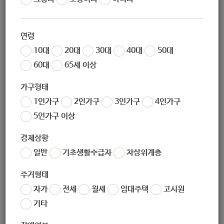
작성자
노원 복지샘
작성일
2020-03-12 15:17
연령
조회
296
10대
20대
30대
40대
50대
60대
65세 이상
가구형태
1인가구
2인가구
3인가구
4인가구
5인가구 이상
경제상황
일반
기초생활수급자
차상위계층
좋아요
0
싫어요
0
인쇄
주거형태
2020년_찾아가는_보건복지서비스_매뉴얼게시용.pdf
자가
전세
월세
임대주택
고시원
기타
«
2020년_열린어린이집_홍보(안내)자료(부모용)