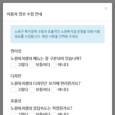
×
이용자 정보 수집 안내
노원구 복지정책 수립과 효율적인 노원복지샘 운영을 위해 이용
정보를 수집합니다. 해당 사항을 선택해 주세요.
주간 인기검색어
복지관
지원금
ìº
이용시설
성민복지관
임산부
쉼터
상
편리성
노원복지샘의 메뉴는 잘 구분되어 있습니까?
한눈으로 보는 복지 정보
그렇다
보통이다
아니다
디자인
노원복지샘의 디자인은 보기에 편리한가요?
그렇다
보통이다
아니다
2020년_찾아가는_보건복지서비스_매뉴얼(게시용)
효율성
노원복지샘의 응답속도는 적정한가요?
지침
그렇다
보통이다
아니다