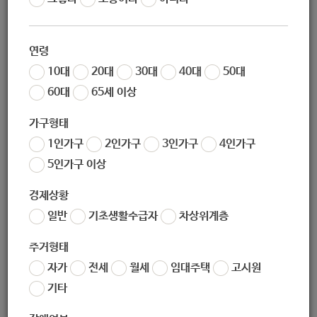
작성자
노원 복지샘
작성일
2020-03-12 15:16
연령
조회
289
10대
20대
30대
40대
50대
60대
65세 이상
가구형태
1인가구
2인가구
3인가구
4인가구
5인가구 이상
경제상황
일반
기초생활수급자
차상위계층
좋아요
1
싫어요
0
인쇄
주거형태
2020년_산모신생아_건강관리_지원사업_안내.pdf
자가
전세
월세
임대주택
고시원
기타
«
2020년_사회보장_신설변경_협의_운용지침