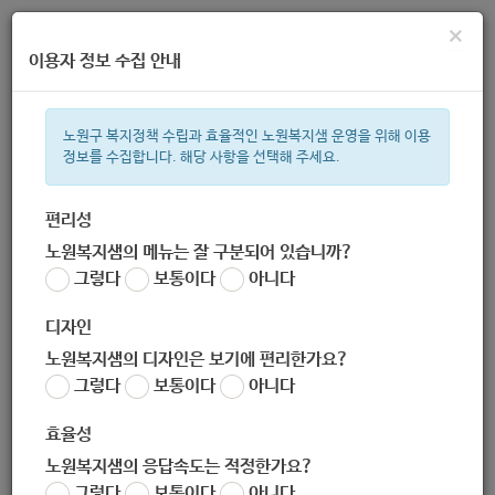
×
이용자 정보 수집 안내
노원구 복지정책 수립과 효율적인 노원복지샘 운영을 위해 이용
정보를 수집합니다. 해당 사항을 선택해 주세요.
주간 인기검색어
복지관
지원금
ìº
이용시설
성민복지관
임산부
쉼터
상
편리성
노원복지샘의 메뉴는 잘 구분되어 있습니까?
한눈으로 보는 복지 정보
그렇다
보통이다
아니다
디자인
노원복지샘의 디자인은 보기에 편리한가요?
그렇다
보통이다
아니다
2020년_산모신생아_건강관리_지원사업_안내
효율성
노원복지샘의 응답속도는 적정한가요?
지침
그렇다
보통이다
아니다