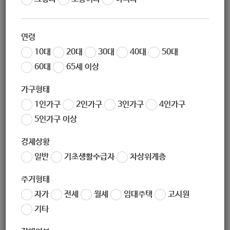
작성자
노원 복지샘
작성일
2020-03-12 15:07
연령
조회
236
10대
20대
30대
40대
50대
60대
65세 이상
가구형태
1인가구
2인가구
3인가구
4인가구
5인가구 이상
경제상황
일반
기초생활수급자
차상위계층
좋아요
0
싫어요
0
인쇄
주거형태
2020년-가족사업안내-12권.zip
자가
전세
월세
임대주택
고시원
기타
«
2020_지역사회보장협의체_운영안내(인쇄본)