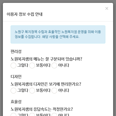
×
이용자 정보 수집 안내
노원구 복지정책 수립과 효율적인 노원복지샘 운영을 위해 이용
정보를 수집합니다. 해당 사항을 선택해 주세요.
주간 인기검색어
복지관
지원금
ìº
이용시설
성민복지관
임산부
쉼터
상
편리성
노원복지샘의 메뉴는 잘 구분되어 있습니까?
한눈으로 보는 복지 정보
그렇다
보통이다
아니다
디자인
노원복지샘의 디자인은 보기에 편리한가요?
그렇다
보통이다
아니다
2020년 가족사업안내 1~2권
효율성
노원복지샘의 응답속도는 적정한가요?
지침
그렇다
보통이다
아니다