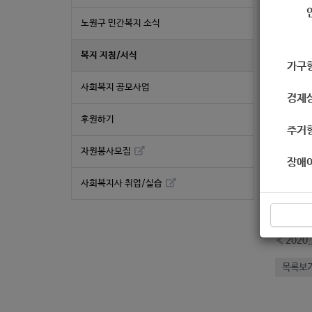
지침
노원구 민간복지 소식
복지 지침/서식
가구
사회복지 공모사업
경제
후원하기
주거
자원봉사모집
장애
좋
사회복지사 취업/실습
2
«
202
목록보