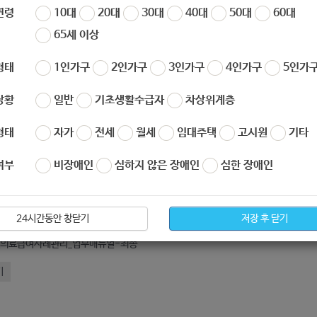
작성자
노원 복지샘
작성일
2020-03-12 15:06
연령
10대
20대
30대
40대
50대
60대
65세 이상
형태
1인가구
2인가구
3인가구
4인가구
5인가구
상황
일반
기초생활수급자
차상위계층
형태
자가
전세
월세
임대주택
고시원
기타
여부
비장애인
심하지 않은 장애인
심한 장애인
아요
0
싫어요
0
020_입양실무매뉴얼.hwp
24시간동안 창닫기
저장 후 닫기
0_의료급여사례관리_업무매뉴얼-최종
기