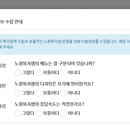
보 수집 안내
정보
복지서비스 신청
복지
구 복지정책 수립과 효율적인 노원복지샘 운영을 위해 이용정보를 수집합니다. 해당 
해 주세요.
노원복지샘의 메뉴는 잘 구분되어 있습니까?
리성
그렇다
보통이다
아니다
색어
복지관
지원금
ìº
이용시설
성민복지관
임산부
쉼터
상이군
노원복지샘의 디자인은 보기에 편리한가요?
자인
그렇다
보통이다
아니다
노원복지샘의 응답속도는 적정한가요?
율성
그렇다
보통이다
아니다
020_입양실무매뉴얼