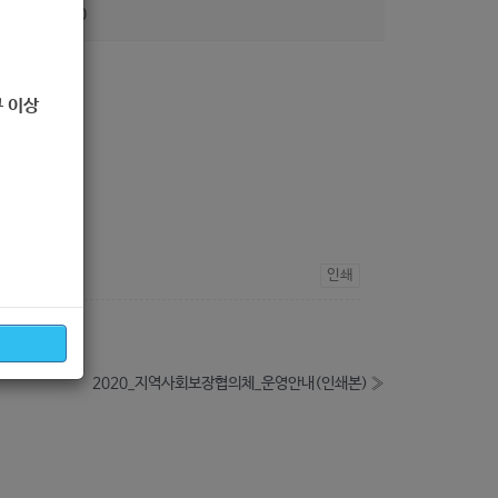
조회
320
 이상
인쇄
2020_지역사회보장협의체_운영안내(인쇄본)
»