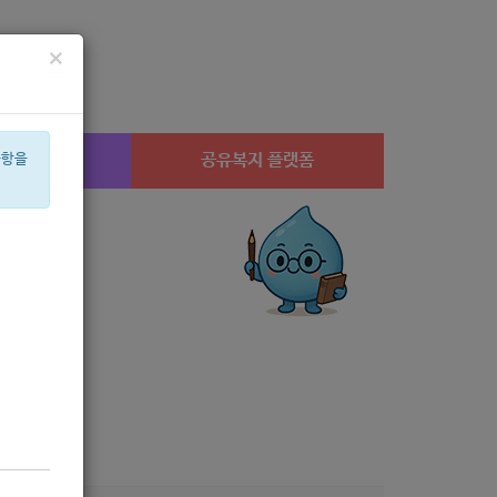
×
시설찾기
공유복지 플랫폼
사항을
상계1
체육
월세
은둔
안심일자리
고용장려금
휠체어
연고
어린