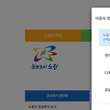
이용자 정
노원복지샘
복지
노원
선택
편
주간 인기검
디
효
공유복지 플랫폼
2
노원구 공공복지 소식