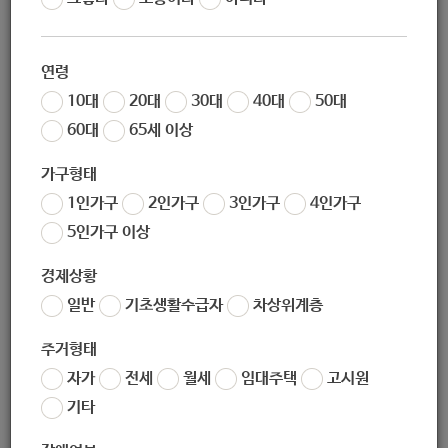
작성자
노원 복지샘
작성일
2020-03-12 15:05
연령
조회
185
10대
20대
30대
40대
50대
60대
65세 이상
가구형태
1인가구
2인가구
3인가구
4인가구
5인가구 이상
경제상황
일반
기초생활수급자
차상위계층
좋아요
0
싫어요
0
인쇄
주거형태
2020_국가암검진사업_안내.pdf
자가
전세
월세
임대주택
고시원
기타
«
2020년_장애인연금_사업안내(보이아이스)