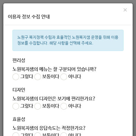
×
이용자 정보 수집 안내
노원구 복지정책 수립과 효율적인 노원복지샘 운영을 위해 이용
정보를 수집합니다. 해당 사항을 선택해 주세요.
주간 인기검색어
복지관
지원금
ìº
이용시설
성민복지관
임산부
쉼터
상
편리성
노원복지샘의 메뉴는 잘 구분되어 있습니까?
한눈으로 보는 복지 정보
그렇다
보통이다
아니다
디자인
노원복지샘의 디자인은 보기에 편리한가요?
그렇다
보통이다
아니다
2020_국가암검진사업_안내
효율성
노원복지샘의 응답속도는 적정한가요?
지침
그렇다
보통이다
아니다