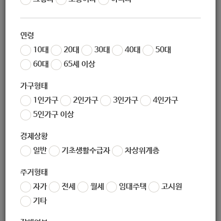
작성자
노원 복지샘
작성일
2020-03-12 15:05
연령
조회
190
10대
20대
30대
40대
50대
60대
65세 이상
가구형태
1인가구
2인가구
3인가구
4인가구
5인가구 이상
경제상황
일반
기초생활수급자
차상위계층
좋아요
0
싫어요
0
인쇄
주거형태
★2020년_장애인연금_사업안내보이아이스.hwp
자가
전세
월세
임대주택
고시원
기타
«
2020년_노인맞춤돌봄서비스_사업안내