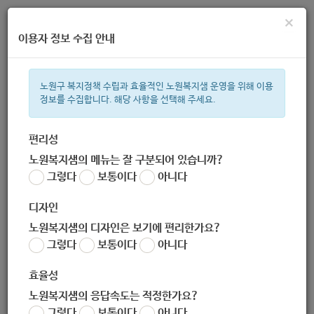
×
이용자 정보 수집 안내
노원구 복지정책 수립과 효율적인 노원복지샘 운영을 위해 이용
정보를 수집합니다. 해당 사항을 선택해 주세요.
주간 인기검색어
복지관
지원금
ìº
이용시설
성민복지관
임산부
쉼터
상
편리성
노원복지샘의 메뉴는 잘 구분되어 있습니까?
한눈으로 보는 복지 정보
그렇다
보통이다
아니다
디자인
노원복지샘의 디자인은 보기에 편리한가요?
그렇다
보통이다
아니다
2020년_장애인연금_사업안내(보이아이스)
효율성
노원복지샘의 응답속도는 적정한가요?
지침
그렇다
보통이다
아니다