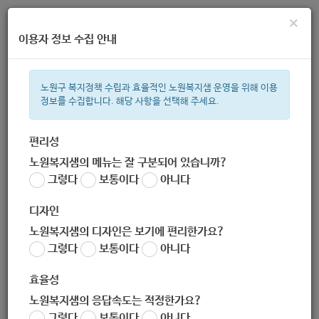
×
이용자 정보 수집 안내
노원구 복지정책 수립과 효율적인 노원복지샘 운영을 위해 이용
정보를 수집합니다. 해당 사항을 선택해 주세요.
주간 인기검색어
복지관
지원금
이용시설
ìº
성민복지관
임산부
쉼터
체
편리성
노원복지샘의 메뉴는 잘 구분되어 있습니까?
한눈으로 보는 복지 정보
그렇다
보통이다
아니다
디자인
노원복지샘의 디자인은 보기에 편리한가요?
그렇다
보통이다
아니다
2020년 의료급여사례관리업무매뉴얼
효율성
노원복지샘의 응답속도는 적정한가요?
지침
그렇다
보통이다
아니다