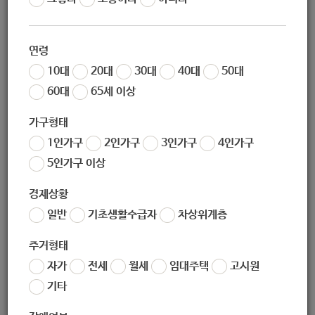
작성자
노원 복지샘
작성일
2020-03-09 15:05
연령
조회
344
10대
20대
30대
40대
50대
60대
65세 이상
가구형태
1인가구
2인가구
3인가구
4인가구
5인가구 이상
경제상황
일반
기초생활수급자
차상위계층
좋아요
0
싫어요
0
인쇄
주거형태
2020년-의료급여사례관리업무매뉴얼.pdf
자가
전세
월세
임대주택
고시원
기타
«
2020년 아이돌봄지원사업안내