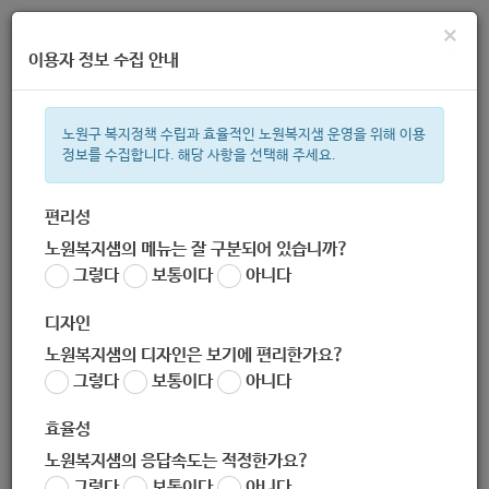
×
이용자 정보 수집 안내
노원구 복지정책 수립과 효율적인 노원복지샘 운영을 위해 이용
정보를 수집합니다. 해당 사항을 선택해 주세요.
주간 인기검색어
복지관
지원금
ìº
이용시설
성민복지관
쉼터
임산부
월
편리성
노원복지샘의 메뉴는 잘 구분되어 있습니까?
한눈으로 보는 복지 정보
그렇다
보통이다
아니다
디자인
노원복지샘의 디자인은 보기에 편리한가요?
그렇다
보통이다
아니다
2020년 노인일자리및사회활동 지원사업 운영안내
효율성
노원복지샘의 응답속도는 적정한가요?
지침
그렇다
보통이다
아니다