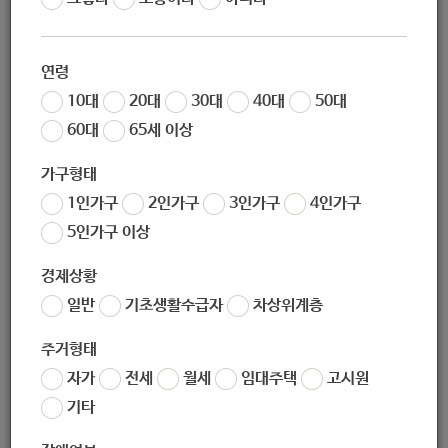
작성자
노원 복지샘
작성일
2020-03-09 14:52
연령
조회
277
10대
20대
30대
40대
50대
60대
65세 이상
가구형태
1인가구
2인가구
3인가구
4인가구
5인가구 이상
경제상황
일반
기초생활수급자
차상위계층
좋아요
0
싫어요
0
인쇄
주거형태
2020년-노인일자리및사회활동-지원사업-운영안내.pdf
자가
전세
월세
임대주택
고시원
기타
«
2020년 건강검진 사업안내