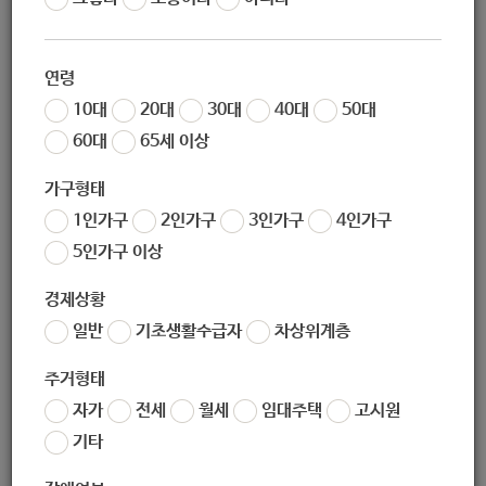
작성자
노원 복지샘
작성일
2020-02-06 19:53
연령
조회
305
10대
20대
30대
40대
50대
60대
65세 이상
가구형태
1인가구
2인가구
3인가구
4인가구
5인가구 이상
경제상황
일반
기초생활수급자
차상위계층
좋아요
0
싫어요
0
인쇄
주거형태
서울시-맞춤형-복지상황지도-노숙인.pdf
자가
전세
월세
임대주택
고시원
기타
«
2020년 서울형 기초보장제도 사업안내