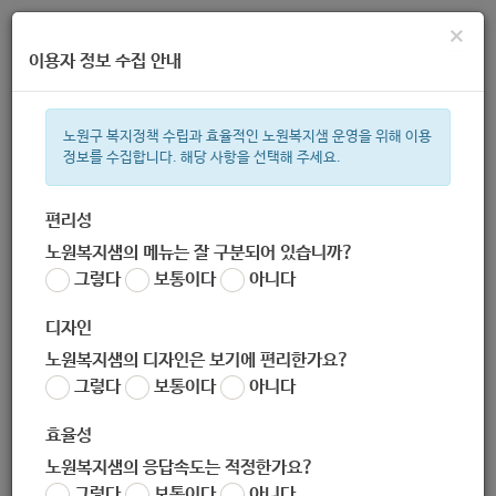
×
이용자 정보 수집 안내
노원구 복지정책 수립과 효율적인 노원복지샘 운영을 위해 이용
정보를 수집합니다. 해당 사항을 선택해 주세요.
주간 인기검색어
복지관
지원금
ìº
이용시설
성민복지관
상이군
쉼터
월
편리성
노원복지샘의 메뉴는 잘 구분되어 있습니까?
한눈으로 보는 복지 정보
그렇다
보통이다
아니다
디자인
노원복지샘의 디자인은 보기에 편리한가요?
그렇다
보통이다
아니다
서울시 맞춤형 복지상황지도(노숙인)
효율성
노원복지샘의 응답속도는 적정한가요?
지침
그렇다
보통이다
아니다