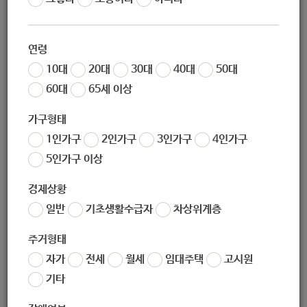
작성자
노원 복지샘
작성일
2019-12-17 16:42
연령
조회
213
10대
20대
30대
40대
50대
60대
65세 이상
가구형태
1인가구
2인가구
3인가구
4인가구
5인가구 이상
경제상황
일반
기초생활수급자
차상위계층
좋아요
0
싫어요
0
인쇄
주거형태
2019년-보육사업안내.zip
자가
전세
월세
임대주택
고시원
기타
«
2019년 발달장애인지원센터(중앙-지역) 사업안내