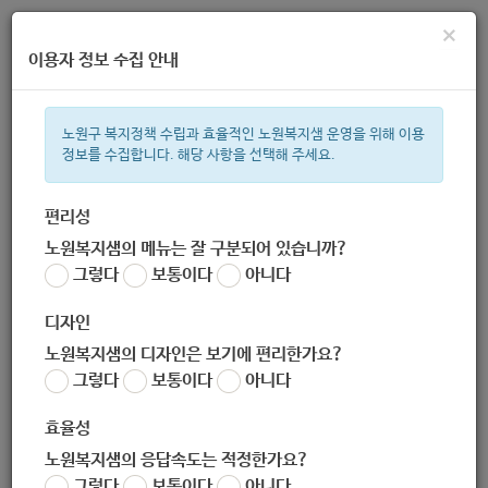
×
이용자 정보 수집 안내
노원구 복지정책 수립과 효율적인 노원복지샘 운영을 위해 이용
정보를 수집합니다. 해당 사항을 선택해 주세요.
주간 인기검색어
복지관
지원금
이용시설
ìº
성민복지관
쉼터
임산부
아
편리성
노원복지샘의 메뉴는 잘 구분되어 있습니까?
한눈으로 보는 복지 정보
그렇다
보통이다
아니다
디자인
노원복지샘의 디자인은 보기에 편리한가요?
그렇다
보통이다
아니다
2019년 보육사업안내
효율성
노원복지샘의 응답속도는 적정한가요?
지침
그렇다
보통이다
아니다