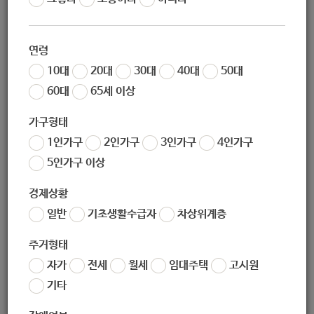
작성자
노원 복지샘
작성일
2020-01-20 16:00
연령
조회
614
10대
20대
30대
40대
50대
60대
65세 이상
가구형태
1인가구
2인가구
3인가구
4인가구
5인가구 이상
경제상황
일반
기초생활수급자
차상위계층
좋아요
0
싫어요
0
인쇄
주거형태
2020년-복지급여계좌변경신청전체.zip
자가
전세
월세
임대주택
고시원
기타
«
2020년 생계급여(전체)