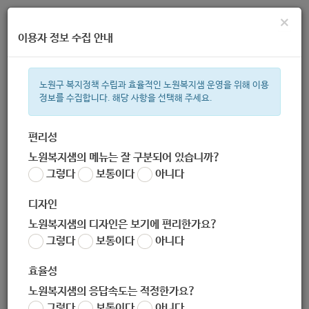
×
이용자 정보 수집 안내
노원구 복지정책 수립과 효율적인 노원복지샘 운영을 위해 이용
정보를 수집합니다. 해당 사항을 선택해 주세요.
주간 인기검색어
복지관
지원금
ìº
이용시설
성민복지관
쉼터
월세
휠체
편리성
노원복지샘의 메뉴는 잘 구분되어 있습니까?
한눈으로 보는 복지 정보
그렇다
보통이다
아니다
디자인
노원복지샘의 디자인은 보기에 편리한가요?
그렇다
보통이다
아니다
2020년 복지급여계좌변경신청(전체)
효율성
노원복지샘의 응답속도는 적정한가요?
서식
그렇다
보통이다
아니다