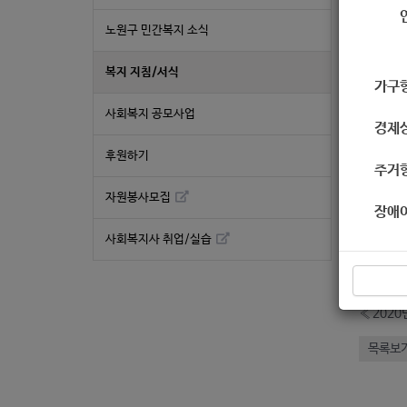
서식
노원구 민간복지 소식
복지 지침/서식
가구
사회복지 공모사업
경제
후원하기
주거
자원봉사모집
장애
좋
사회복지사 취업/실습
2
«
2020
목록보