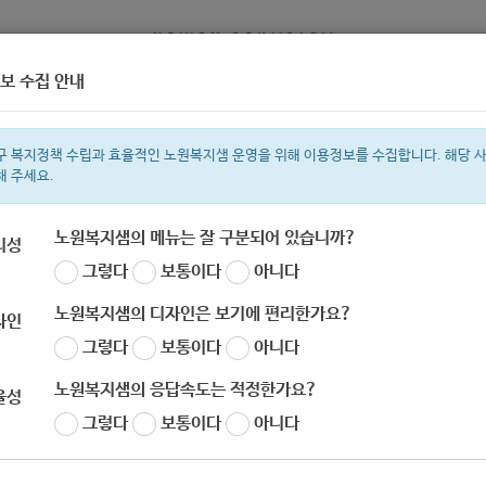
보 수집 안내
정보
복지서비스 신청
복지
구 복지정책 수립과 효율적인 노원복지샘 운영을 위해 이용정보를 수집합니다. 해당 
해 주세요.
노원복지샘의 메뉴는 잘 구분되어 있습니까?
리성
그렇다
보통이다
아니다
색어
복지관
지원금
ìº
이용시설
성민복지관
상이군
임산부
쉼터
노원복지샘의 디자인은 보기에 편리한가요?
자인
그렇다
보통이다
아니다
노원복지샘의 응답속도는 적정한가요?
율성
그렇다
보통이다
아니다
020년 생계급여(전체)