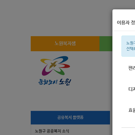
이용자 정
노원복지샘
복지
노원
선택
편
주간 인기검
디
효
공유복지 플랫폼
2
노원구 공공복지 소식