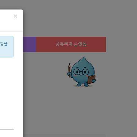
×
시설찾기
공유복지 플랫폼
사항을
체육
월세
상계1
은둔
안심일자리
고용장려금
휠체어
수당
연고