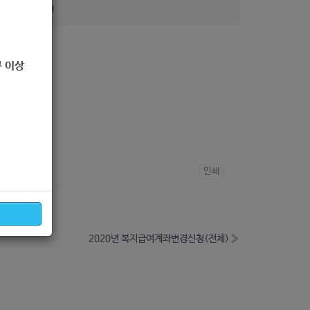
조회
259
 이상
인쇄
2020년 복지급여계좌변경신청(전체)
»