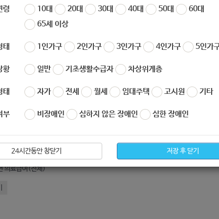
작성자
노원 복지샘
작성일
2020-01-20 15:59
연령
10대
20대
30대
40대
50대
60대
65세 이상
형태
1인가구
2인가구
3인가구
4인가구
5인가구
상황
일반
기초생활수급자
차상위계층
형태
자가
전세
월세
임대주택
고시원
기타
여부
비장애인
심하지 않은 장애인
심한 장애인
아요
0
싫어요
0
020년-생계급여전체.zip
24시간동안 창닫기
저장 후 닫기
년 의료급여(전체)
기