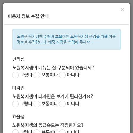
×
이용자 정보 수집 안내
노원구 복지정책 수립과 효율적인 노원복지샘 운영을 위해 이용
정보를 수집합니다. 해당 사항을 선택해 주세요.
주간 인기검색어
지원금
복지관
이용시설
ìº
성민복지관
쉼터
월세
임산
편리성
노원복지샘의 메뉴는 잘 구분되어 있습니까?
한눈으로 보는 복지 정보
그렇다
보통이다
아니다
디자인
노원복지샘의 디자인은 보기에 편리한가요?
그렇다
보통이다
아니다
2020년 아동급식지원신청(전체)
효율성
노원복지샘의 응답속도는 적정한가요?
서식
그렇다
보통이다
아니다