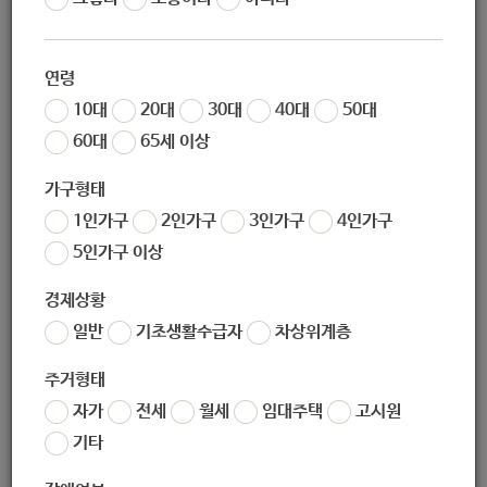
작성자
노원 복지샘
작성일
2020-01-20 15:55
연령
조회
236
10대
20대
30대
40대
50대
60대
65세 이상
가구형태
1인가구
2인가구
3인가구
4인가구
5인가구 이상
경제상황
일반
기초생활수급자
차상위계층
좋아요
0
싫어요
0
인쇄
주거형태
2020년-아동급식지원신청전체.zip
자가
전세
월세
임대주택
고시원
기타
«
2020년 아동보호신청(전체)