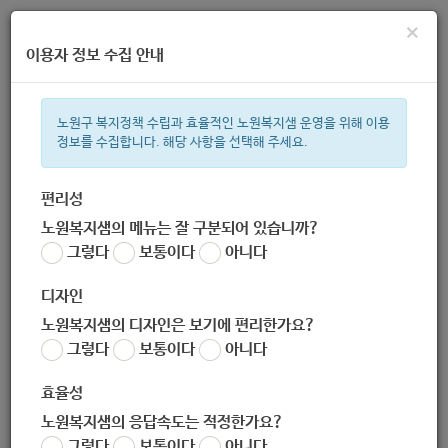
×
이용자 정보 수집 안내
노원구 복지정책 수립과 효율적인 노원복지샘 운영을 위해 이용
정보를 수집합니다. 해당 사항을 선택해 주세요.
주간 인기검색어
복지관
지원금
이용시설
ìº
성민복지관
쉼터
월세
교육
편리성
노원복지샘의 메뉴는 잘 구분되어 있습니까?
한눈으로 보는 복지 정보
그렇다
보통이다
아니다
디자인
노원복지샘의 디자인은 보기에 편리한가요?
그렇다
보통이다
아니다
2020년 장애인 학비지원(전체)
효율성
노원복지샘의 응답속도는 적정한가요?
서식
그렇다
보통이다
아니다