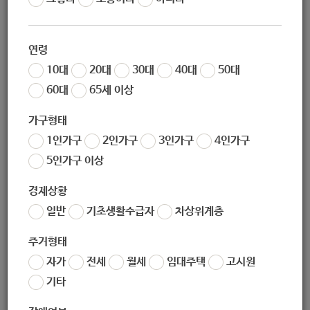
작성자
노원 복지샘
작성일
2020-01-20 15:50
연령
조회
287
10대
20대
30대
40대
50대
60대
65세 이상
가구형태
1인가구
2인가구
3인가구
4인가구
5인가구 이상
경제상황
일반
기초생활수급자
차상위계층
좋아요
0
싫어요
0
인쇄
주거형태
2020년-장애인-학비지원전체.zip
자가
전세
월세
임대주택
고시원
기타
«
2020년 장애인등록신청(전체)