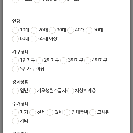
작성자
노원 복지샘
작성일
2020-01-20 15:45
연령
조회
173
10대
20대
30대
40대
50대
60대
65세 이상
가구형태
1인가구
2인가구
3인가구
4인가구
5인가구 이상
경제상황
일반
기초생활수급자
차상위계층
좋아요
0
싫어요
0
인쇄
주거형태
2020년-차상위장애인전체.zip
자가
전세
월세
임대주택
고시원
기타
«
2020년 청소년 한부모 자립지원(전체)