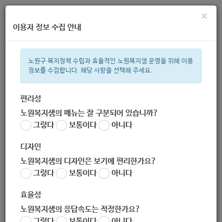
×
이용자 정보 수집 안내
노원구 복지정책 수립과 효율적인 노원복지샘 운영을 위해 이용
정보를 수집합니다. 해당 사항을 선택해 주세요.
주간 인기검색어
복지관
지원금
이용시설
ìº
성민복지관
쉼터
월세
교육
편리성
노원복지샘의 메뉴는 잘 구분되어 있습니까?
한눈으로 보는 복지 정보
그렇다
보통이다
아니다
디자인
노원복지샘의 디자인은 보기에 편리한가요?
그렇다
보통이다
아니다
2020년 차상위장애인(전체)
효율성
노원복지샘의 응답속도는 적정한가요?
서식
그렇다
보통이다
아니다