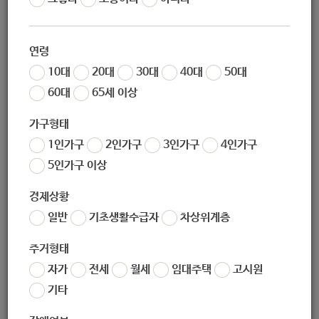
작성자
노원 복지샘
작성일
2020-01-20 14:40
연령
조회
181
10대
20대
30대
40대
50대
60대
65세 이상
가구형태
1인가구
2인가구
3인가구
4인가구
5인가구 이상
경제상황
일반
기초생활수급자
차상위계층
좋아요
0
싫어요
0
인쇄
주거형태
2020년도-보육사업안내부록_최종.hwp
자가
전세
월세
임대주택
고시원
기타
«
한부모가족을 위한 복지서비스 안내소책자