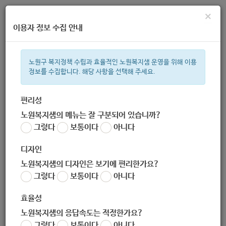
×
이용자 정보 수집 안내
노원구 복지정책 수립과 효율적인 노원복지샘 운영을 위해 이용
정보를 수집합니다. 해당 사항을 선택해 주세요.
주간 인기검색어
복지관
지원금
이용시설
성민복지관
ìº
쉼터
월세
í©ê
편리성
노원복지샘의 메뉴는 잘 구분되어 있습니까?
한눈으로 보는 복지 정보
그렇다
보통이다
아니다
디자인
노원복지샘의 디자인은 보기에 편리한가요?
그렇다
보통이다
아니다
2020년도 보육사업안내(부록)_최종
효율성
노원복지샘의 응답속도는 적정한가요?
지침
그렇다
보통이다
아니다