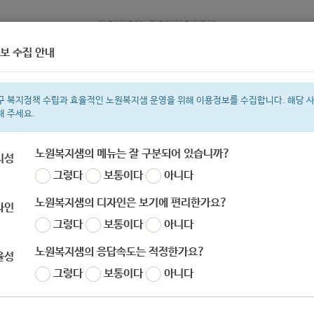
보 수집 안내
정보
복지서비스 신청
복지
구 복지정책 수립과 효율적인 노원복지샘 운영을 위해 이용정보를 수집합니다. 해당 
해 주세요.
노원복지샘의 메뉴는 잘 구분되어 있습니까?
리성
그렇다
보통이다
아니다
색어
복지관
지원금
이용시설
ìº
성민복지관
쉼터
체육
임산부
노원복지샘의 디자인은 보기에 편리한가요?
자인
그렇다
보통이다
아니다
노원복지샘의 응답속도는 적정한가요?
율성
그렇다
보통이다
아니다
019년 권역재활병원 설치 및 운영 사업안내