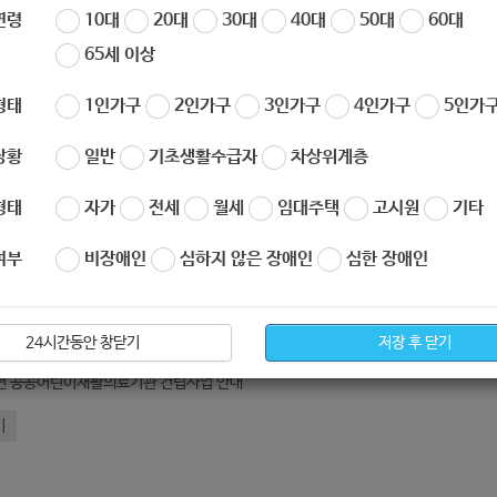
작성자
노원 복지샘
작성일
2019-12-23 16:46
연령
10대
20대
30대
40대
50대
60대
65세 이상
형태
1인가구
2인가구
3인가구
4인가구
5인가구
상황
일반
기초생활수급자
차상위계층
형태
자가
전세
월세
임대주택
고시원
기타
여부
비장애인
심하지 않은 장애인
심한 장애인
아요
0
싫어요
0
019년_권역재활병원_설치_및_운영_사업안내최종.pdf
24시간동안 창닫기
저장 후 닫기
9년 공공어린이재활의료기관 건립사업 안내
기