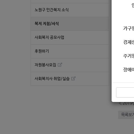
지침
노원구 민간복지 소식
복지 지침/서식
가구
사회복지 공모사업
경제
후원하기
주거
자원봉사모집
장애
좋
사회복지사 취업/실습
2
«
201
목록보