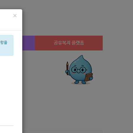
×
시설찾기
공유복지 플랫폼
사항을
휠체어
미용
행사
유공
월세
사업자
신장
설
네이버
평화
남