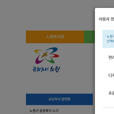
이용자 정
노원복지샘
복지
노원
선택
편
주간 인기검
디
효
공유복지 플랫폼
2
노원구 공공복지 소식