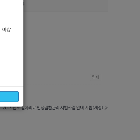
조회
254
 이상
인쇄
2019년도 일차의료 만성질환관리 시범사업 안내 지침(개정)
»