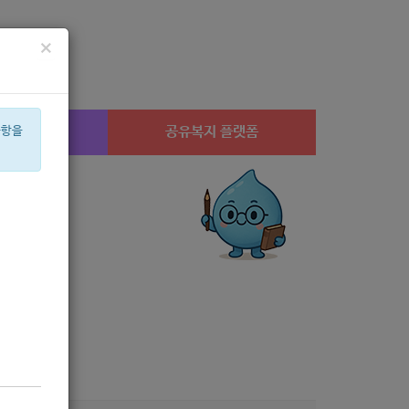
×
시설찾기
공유복지 플랫폼
사항을
임산부
체육
휠체어
2022
심리
집단
교육
후원
상계1
미용