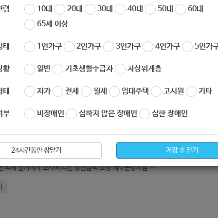
작성자
노원 복지샘
작성일
2019-12-23 16:44
연령
10대
20대
30대
40대
50대
60대
65세 이상
형태
1인가구
2인가구
3인가구
4인가구
5인가구
상황
일반
기초생활수급자
차상위계층
형태
자가
전세
월세
임대주택
고시원
기타
여부
비장애인
심하지 않은 장애인
심한 장애인
아요
0
싫어요
0
019년도_조혈모세포_기증사업_안내.pdf
24시간동안 창닫기
저장 후 닫기
2019년 약제 실거래가 조사에 따른 상한금액 조정 세부운영지침 안내
기