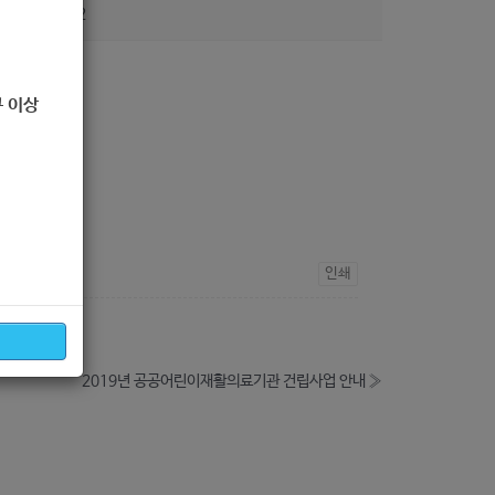
조회
202
 이상
인쇄
2019년 공공어린이재활의료기관 건립사업 안내
»