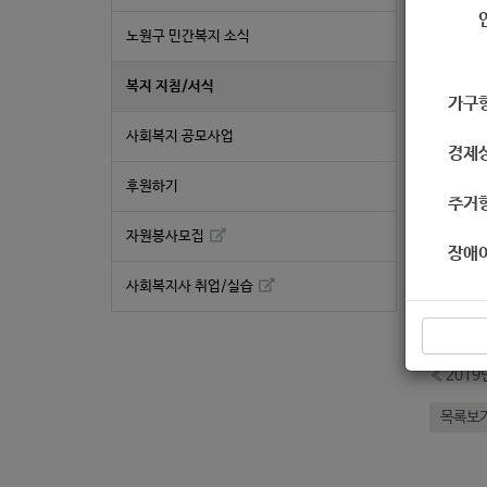
지침
노원구 민간복지 소식
복지 지침/서식
가구
사회복지 공모사업
경제
후원하기
주거
자원봉사모집
장애
좋
사회복지사 취업/실습
2
«
목록보