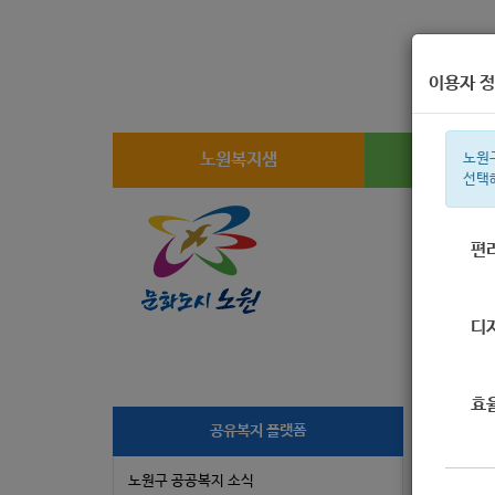
이용자 정
노원복지샘
복지
노원
선택
편
주간 인기검
디
효
공유복지 플랫폼
2
노원구 공공복지 소식