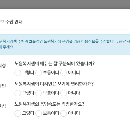
보 수집 안내
정보
복지서비스 신청
복지
구 복지정책 수립과 효율적인 노원복지샘 운영을 위해 이용정보를 수집합니다. 해당 
해 주세요.
노원복지샘의 메뉴는 잘 구분되어 있습니까?
리성
그렇다
보통이다
아니다
색어
복지관
지원금
이용시설
성민복지관
ìº
쉼터
월세
í©ê²©
노원복지샘의 디자인은 보기에 편리한가요?
자인
그렇다
보통이다
아니다
노원복지샘의 응답속도는 적정한가요?
율성
그렇다
보통이다
아니다
019년 조혈모세포 기증사업 안내