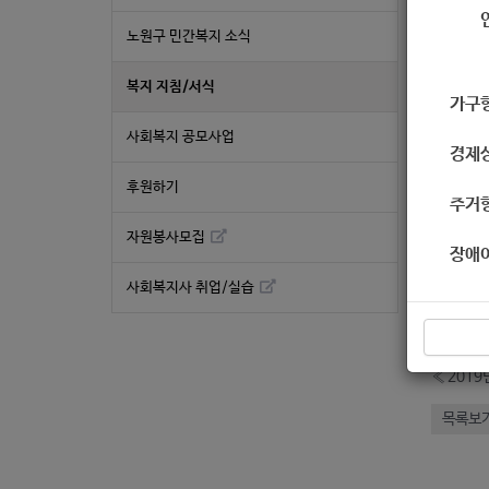
지침
노원구 민간복지 소식
복지 지침/서식
가구
사회복지 공모사업
경제
후원하기
주거
자원봉사모집
장애
좋
사회복지사 취업/실습
★
«
2019
목록보