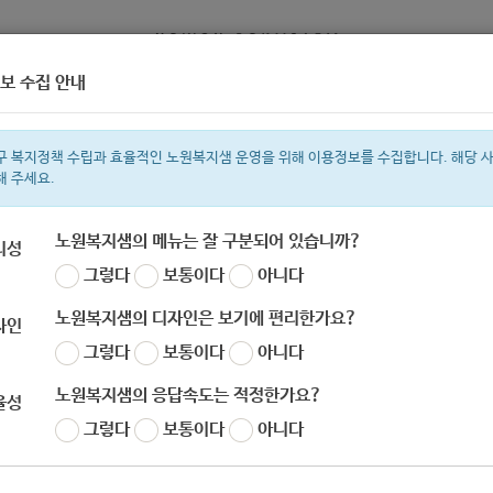
보 수집 안내
정보
복지서비스 신청
복지
구 복지정책 수립과 효율적인 노원복지샘 운영을 위해 이용정보를 수집합니다. 해당 
해 주세요.
노원복지샘의 메뉴는 잘 구분되어 있습니까?
리성
그렇다
보통이다
아니다
색어
지원금
복지관
이용시설
성민복지관
ìº
쉼터
월세
í©ê²©
노원복지샘의 디자인은 보기에 편리한가요?
자인
그렇다
보통이다
아니다
노원복지샘의 응답속도는 적정한가요?
율성
그렇다
보통이다
아니다
019년 장애등록심사 규정집