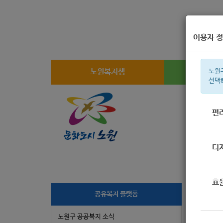
이용자 정
노원복지샘
복지
노원
선택
편
주간 인기검
디
효
공유복지 플랫폼
2
노원구 공공복지 소식