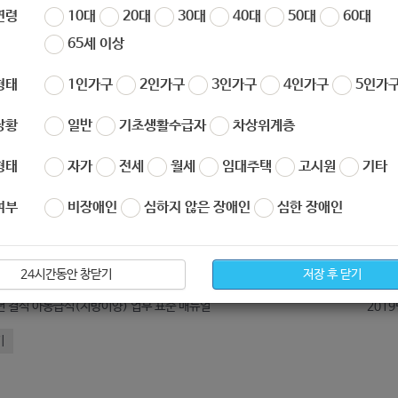
작성자
노원 복지샘
작성일
2019-12-23 16:39
연령
10대
20대
30대
40대
50대
60대
65세 이상
형태
1인가구
2인가구
3인가구
4인가구
5인가구
상황
일반
기초생활수급자
차상위계층
형태
자가
전세
월세
임대주택
고시원
기타
여부
비장애인
심하지 않은 장애인
심한 장애인
아요
0
싫어요
0
_2019년_장애등록심사_규정집최종.pdf
24시간동안 창닫기
저장 후 닫기
년 결식 아동급식(지방이양) 업무 표준 매뉴얼
기