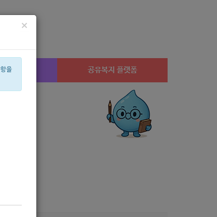
×
시설찾기
공유복지 플랫폼
사항을
임산부
체육
휠체어
2022
교육
후원
상계1
미용
아픈아이
캠