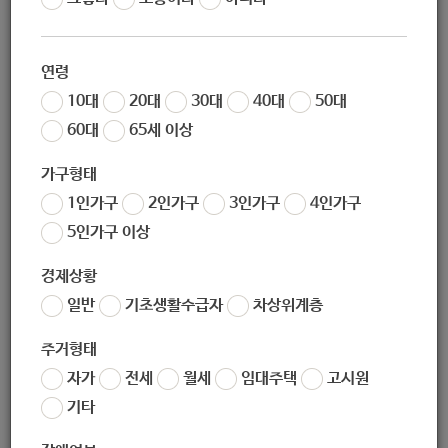
작성자
노원 복지샘
작성일
2019-12-23 15:19
연령
조회
255
10대
20대
30대
40대
50대
60대
65세 이상
가구형태
1인가구
2인가구
3인가구
4인가구
5인가구 이상
경제상황
일반
기초생활수급자
차상위계층
좋아요
0
싫어요
0
인쇄
주거형태
1.25__2019년_가사·간병_방문_지원사업_안내최종.pdf
자가
전세
월세
임대주택
고시원
기타
«
2019년 건강검진사업 안내