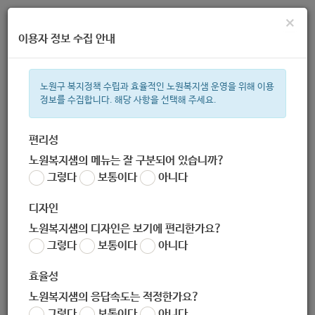
×
이용자 정보 수집 안내
노원구 복지정책 수립과 효율적인 노원복지샘 운영을 위해 이용
정보를 수집합니다. 해당 사항을 선택해 주세요.
주간 인기검색어
복지관
지원금
ìº
이용시설
성민복지관
쉼터
임산부
월
편리성
노원복지샘의 메뉴는 잘 구분되어 있습니까?
한눈으로 보는 복지 정보
그렇다
보통이다
아니다
디자인
노원복지샘의 디자인은 보기에 편리한가요?
그렇다
보통이다
아니다
2019년 가사간병방문지원사업 안내
효율성
노원복지샘의 응답속도는 적정한가요?
지침
그렇다
보통이다
아니다