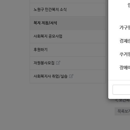
서식
노원구 민간복지 소식
복지 지침/서식
가구
사회복지 공모사업
경제
후원하기
주거
자원봉사모집
장애
좋
사회복지사 취업/실습
2
«
보건복
목록보