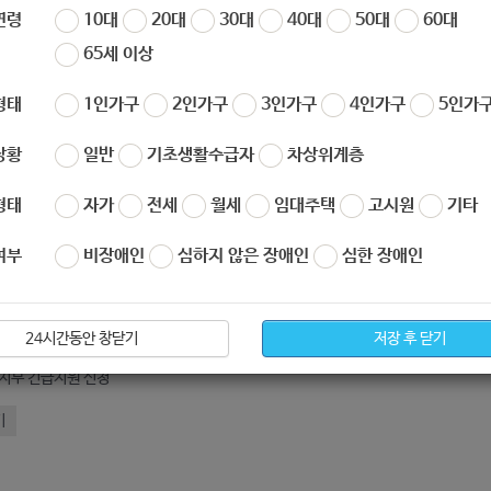
작성자
노원 복지샘
작성일
2019-12-23 14:18
연령
10대
20대
30대
40대
50대
60대
65세 이상
형태
1인가구
2인가구
3인가구
4인가구
5인가구
상황
일반
기초생활수급자
차상위계층
형태
자가
전세
월세
임대주택
고시원
기타
여부
비장애인
심하지 않은 장애인
심한 장애인
아요
0
싫어요
0
019-서울형긴급복지-서식.hwp
24시간동안 창닫기
저장 후 닫기
지부 긴급지원 신청
기