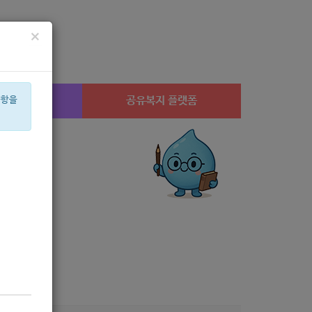
×
시설찾기
공유복지 플랫폼
사항을
설
상계1
공모
아픈아이
교육
신장
휠체어
수당
미용
행사
체