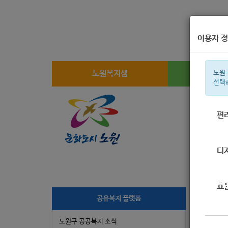
이용자 정
노원복지샘
복지
노원
선택
편
주간 인기검
디
효
공유복지 플랫폼
서
노원구 공공복지 소식