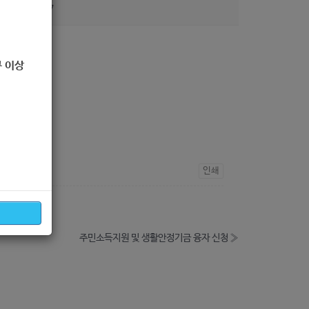
조회
437
 이상
인쇄
주민소득지원 및 생활안정기금 융자 신청
»