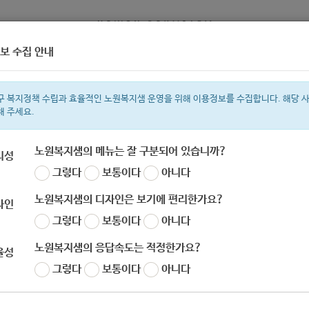
보 수집 안내
정보
복지서비스 신청
복지
구 복지정책 수립과 효율적인 노원복지샘 운영을 위해 이용정보를 수집합니다. 해당 
해 주세요.
노원복지샘의 메뉴는 잘 구분되어 있습니까?
리성
그렇다
보통이다
아니다
색어
복지관
지원금
이용시설
ìº
성민복지관
쉼터
임산부
월세
노원복지샘의 디자인은 보기에 편리한가요?
자인
그렇다
보통이다
아니다
노원복지샘의 응답속도는 적정한가요?
율성
그렇다
보통이다
아니다
울형 긴급지원 신청