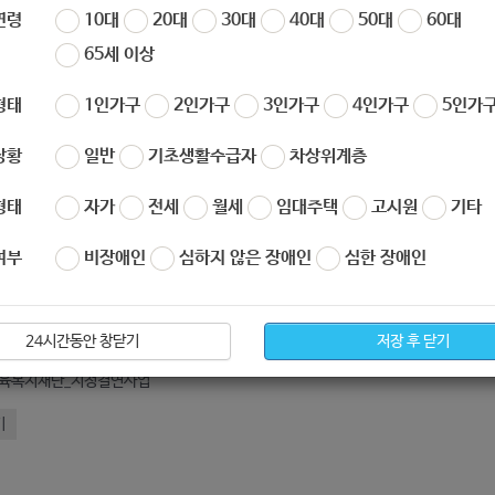
작성자
노원 복지샘
작성일
2019-12-23 13:56
연령
10대
20대
30대
40대
50대
60대
65세 이상
형태
1인가구
2인가구
3인가구
4인가구
5인가구
상황
일반
기초생활수급자
차상위계층
형태
자가
전세
월세
임대주택
고시원
기타
여부
비장애인
심하지 않은 장애인
심한 장애인
아요
0
싫어요
0
망나눔공모사업.zip
24시간동안 창닫기
저장 후 닫기
육복지재단_지정결연사업
기