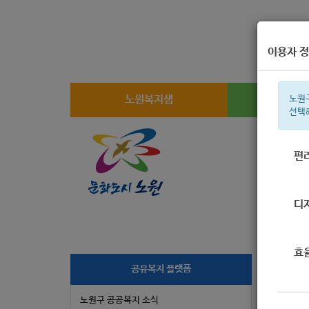
이용자 정
노원복지샘
복지
노원
선택
편
주간 인기검
디
효
공유복지 플랫폼
노
노원구 공공복지 소식