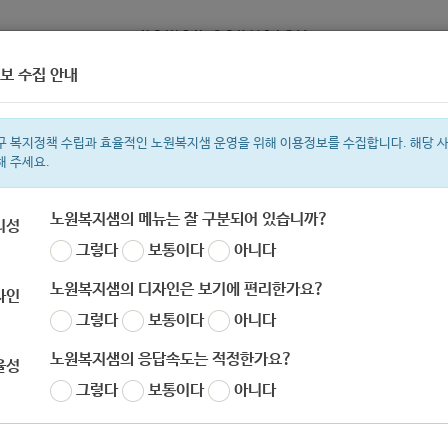
보 수집 안내
정보
복지서비스 신청
복지
구 복지정책 수립과 효율적인 노원복지샘 운영을 위해 이용정보를 수집합니다. 해당 
해 주세요.
노원복지샘의 메뉴는 잘 구분되어 있습니까?
리성
그렇다
보통이다
아니다
색어
복지관
지원금
ìº
이용시설
성민복지관
임산부
쉼터
상이군
노원복지샘의 디자인은 보기에 편리한가요?
자인
그렇다
보통이다
아니다
노원복지샘의 응답속도는 적정한가요?
율성
그렇다
보통이다
아니다
원교육복지재단_희망나눔공모사업