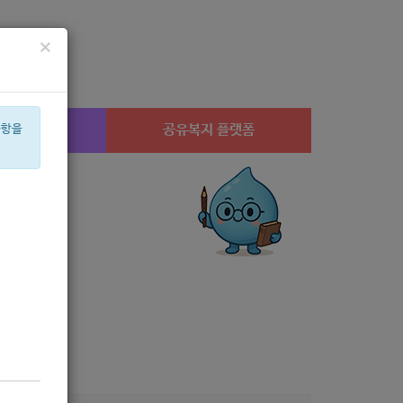
×
시설찾기
공유복지 플랫폼
사항을
체육
월세
상계1
은둔
안심일자리
고용장려금
휠체어
연고
어린