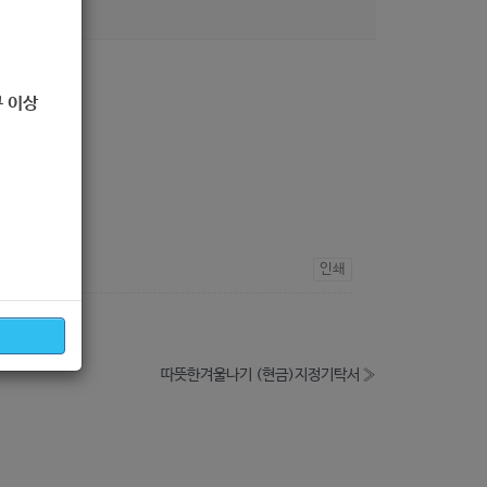
조회
181
 이상
인쇄
따뜻한겨울나기 (현금)지정기탁서
»