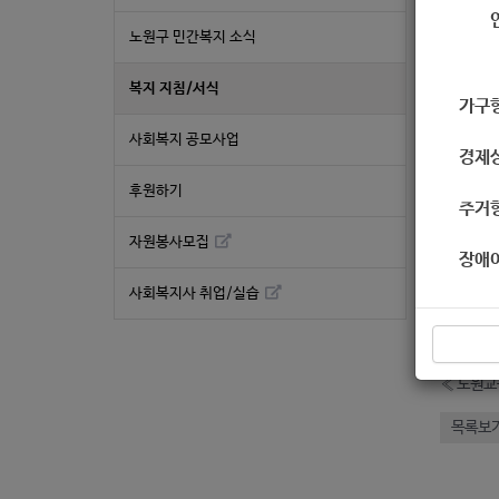
서식
노원구 민간복지 소식
복지 지침/서식
가구
사회복지 공모사업
경제
후원하기
주거
자원봉사모집
장애
좋
사회복지사 취업/실습
희
«
노원교
목록보