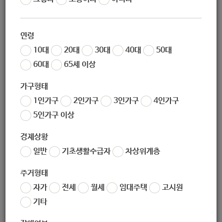
작성자
노원 복지샘
작성일
2019-12-23 13:36
연령
조회
210
10대
20대
30대
40대
50대
60대
65세 이상
가구형태
1인가구
2인가구
3인가구
4인가구
5인가구 이상
경제상황
일반
기초생활수급자
차상위계층
좋아요
0
싫어요
0
인쇄
주거형태
가사간병방문지원.zip
자가
전세
월세
임대주택
고시원
기타
«
개발제한구역생활비용보조신청