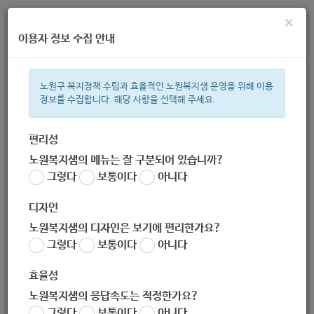
×
이용자 정보 수집 안내
노원구 복지정책 수립과 효율적인 노원복지샘 운영을 위해 이용
정보를 수집합니다. 해당 사항을 선택해 주세요.
주간 인기검색어
복지관
지원금
ìº
이용시설
성민복지관
임산부
쉼터
상
편리성
노원복지샘의 메뉴는 잘 구분되어 있습니까?
한눈으로 보는 복지 정보
그렇다
보통이다
아니다
디자인
노원복지샘의 디자인은 보기에 편리한가요?
그렇다
보통이다
아니다
가사간병방문지원
효율성
노원복지샘의 응답속도는 적정한가요?
서식
그렇다
보통이다
아니다