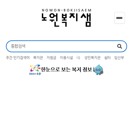
주간 인기검색어
복지관
지원금
이용시설
ìº
성민복지관
쉼터
임산부
월
한눈으로 보는 복지 정보