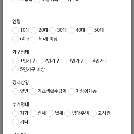
작성일
2020-09-04 10:01
조회
7853
연령
유튜브 <졸업후TV> 채널 바로가기
10대
20대
30대
40대
50대
60대
65세 이상
가구형태
1인가구
2인가구
3인가구
4인가구
5인가구 이상
경제상황
좋아요
0
싫어요
0
인쇄
일반
기초생활수급자
차상위계층
«
[하계종합사회복지관] 장애 유.아동 온라인 홈쿠킹 "동화요리" 참여자 모집
주거형태
[상계종합사회복지관] 상계와 온&온 어르신 레디오(Ready, Oh!) ‘DJ’ 모집
»
자가
전세
월세
임대주택
고시원
목록보기
기타