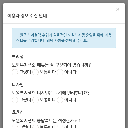
×
이용자 정보 수집 안내
노원구 복지정책 수립과 효율적인 노원복지샘 운영을 위해 이용
정보를 수집합니다. 해당 사항을 선택해 주세요.
주간 인기검색어
복지관
지원금
이용시설
ìº
성민복지관
쉼터
월세
체육
편리성
노원복지샘의 메뉴는 잘 구분되어 있습니까?
한눈으로 보는 복지 정보
그렇다
보통이다
아니다
디자인
노원복지샘의 디자인은 보기에 편리한가요?
그렇다
보통이다
아니다
[성민복지관] <온라인설명회> 발달장애인을 위한 고등학교 졸업
후 이용 할 진로, 직업기관 설명회
효율성
작성자
노원복지샘의 응답속도는 적정한가요?
노원 복지샘
그렇다
보통이다
아니다