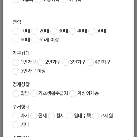
작성일
2020-08-18 09:29
조회
7491
연령
10대
20대
30대
40대
50대
60대
65세 이상
가구형태
1인가구
2인가구
3인가구
4인가구
5인가구 이상
경제상황
좋아요
0
싫어요
0
인쇄
일반
기초생활수급자
차상위계층
«
[하계종합사회복지관] -지역조직- 마중! Live 집밥 마선생!!!! 프로그램 참여자 모집!
주거형태
[성민복지관] 서울시 성인 최중증발달장애인 낮활동 지원사업 "챌린지2" 대상자 모집 안내
»
자가
전세
월세
임대주택
고시원
목록보기
기타