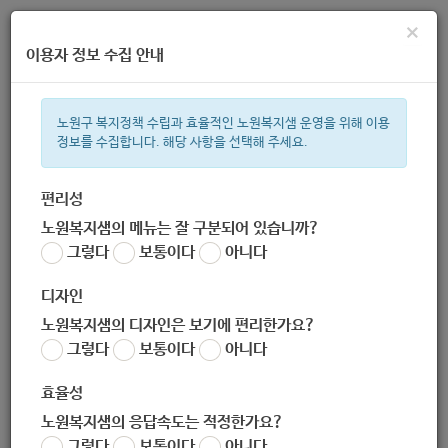
×
이용자 정보 수집 안내
노원구 복지정책 수립과 효율적인 노원복지샘 운영을 위해 이용
정보를 수집합니다. 해당 사항을 선택해 주세요.
주간 인기검색어
복지관
지원금
이용시설
ìº
성민복지관
쉼터
월세
체육
편리성
노원복지샘의 메뉴는 잘 구분되어 있습니까?
한눈으로 보는 복지 정보
그렇다
보통이다
아니다
디자인
노원복지샘의 디자인은 보기에 편리한가요?
그렇다
보통이다
아니다
[평화종합사회복지관] 장애인 인식 개선 사업 '세바시' 참여자 모
집
효율성
작성자
노원복지샘의 응답속도는 적정한가요?
노원 복지샘
그렇다
보통이다
아니다