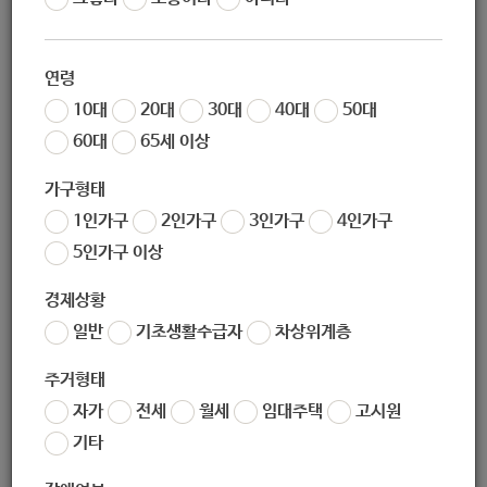
작성일
2020-07-22 17:36
조회
8335
연령
10대
20대
30대
40대
50대
60대
65세 이상
가구형태
1인가구
2인가구
3인가구
4인가구
5인가구 이상
경제상황
좋아요
0
싫어요
0
인쇄
일반
기초생활수급자
차상위계층
«
[하계종합사회복지관] 토요프로그램' 미니어처 만들기' 참여자 모집
주거형태
[하계종합사회복지관] 반려동물을 가족처럼 사랑하는 사람들을 위한 프로그램-펫팸족 지원서비스
»
자가
전세
월세
임대주택
고시원
목록보기
기타