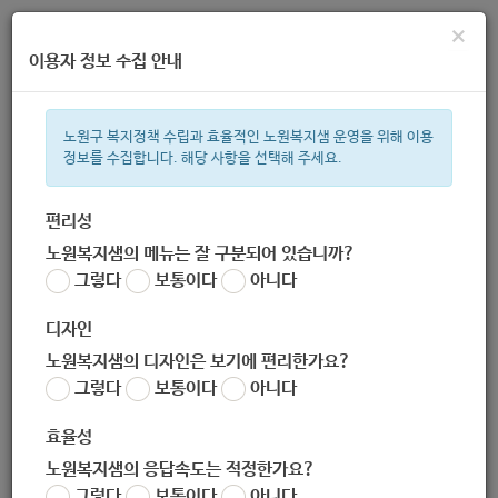
×
이용자 정보 수집 안내
노원구 복지정책 수립과 효율적인 노원복지샘 운영을 위해 이용
정보를 수집합니다. 해당 사항을 선택해 주세요.
주간 인기검색어
복지관
지원금
이용시설
ìº
성민복지관
쉼터
임산부
아
편리성
노원복지샘의 메뉴는 잘 구분되어 있습니까?
한눈으로 보는 복지 정보
그렇다
보통이다
아니다
디자인
노원복지샘의 디자인은 보기에 편리한가요?
그렇다
보통이다
아니다
[서울시립북부장애인종합복지관] '같이의 가치'시즌2 추가 모집
(-8.14)
효율성
작성자
노원복지샘의 응답속도는 적정한가요?
노원 복지샘
그렇다
보통이다
아니다